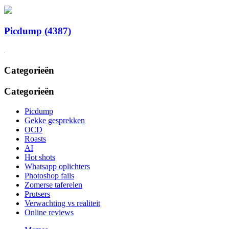
Picdump (4387)
Categorieën
Categorieën
Picdump
Gekke gesprekken
OCD
Roasts
AI
Hot shots
Whatsapp oplichters
Photoshop fails
Zomerse taferelen
Prutsers
Verwachting vs realiteit
Online reviews