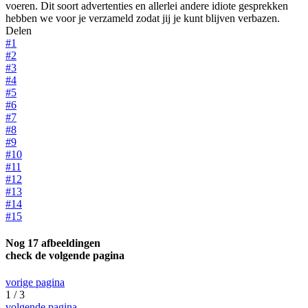
voeren. Dit soort advertenties en allerlei andere idiote gesprekken
hebben we voor je verzameld zodat jij je kunt blijven verbazen.
Delen
#1
#2
#3
#4
#5
#6
#7
#8
#9
#10
#11
#12
#13
#14
#15
Nog 17 afbeeldingen
check de volgende pagina
vorige pagina
1 / 3
volgende pagina