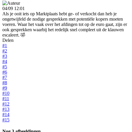
04/09 12:01
Als je ooit iets op Marktplaats hebt ge- of verkocht dan heb je
ongetwijfeld de nodige gesprekken met potentiële kopers moeten
voeren. Waar het vaak over het afdingen tot op de euro gaat, zijn er
ook gesprekken waarbij het redelijk snel compleet uit de klauwen
escaleert. 🤣
Delen
#1
#2
#3
#4
#5
#6
#7
#8
#9
#10
#11
#12
#13
#14
#15
Nog 3 afbeeldingen