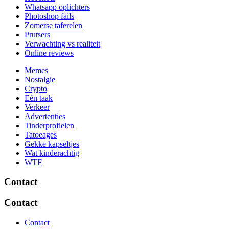
Whatsapp oplichters
Photoshop fails
Zomerse taferelen
Prutsers
Verwachting vs realiteit
Online reviews
Memes
Nostalgie
Crypto
Eén taak
Verkeer
Advertenties
Tinderprofielen
Tatoeages
Gekke kapseltjes
Wat kinderachtig
WTF
Contact
Contact
Contact