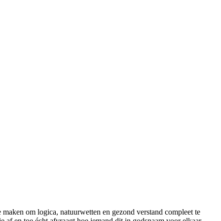
n te maken om logica, natuurwetten en gezond verstand compleet te
e je af en toe écht afvraagt hoe iemand dit in godsnaam voor elkaar