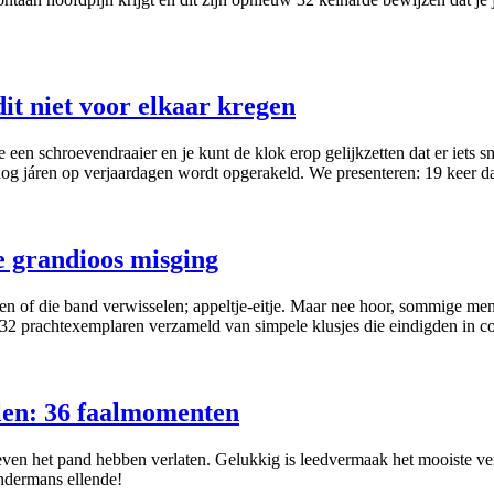
dit niet voor elkaar kregen
schroevendraaier en je kunt de klok erop gelijkzetten dat er iets sneu
t nog járen op verjaardagen wordt opgerakeld. We presenteren: 19 keer d
e grandioos misging
en of die band verwisselen; appeltje-eitje. Maar nee hoor, sommige m
32 prachtexemplaren verzameld van simpele klusjes die eindigden in co
llen: 36 faalmomenten
llen even het pand hebben verlaten. Gelukkig is leedvermaak het mooi
ndermans ellende!