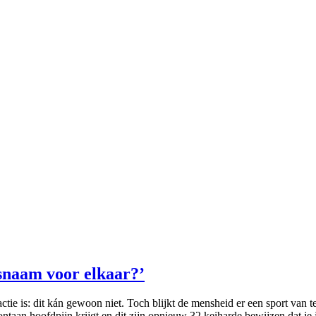
dsnaam voor elkaar?’
reactie is: dit kán gewoon niet. Toch blijkt de mensheid er een sport va
spontaan hoofdpijn krijgt en dit zijn opnieuw 32 keiharde bewijzen dat j