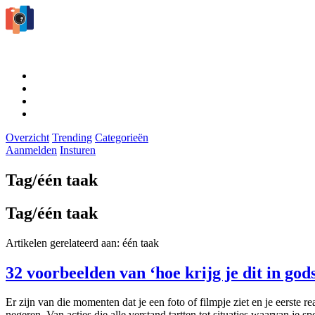
Overzicht
Trending
Categorieën
Aanmelden
Insturen
Tag/één taak
Tag/één taak
Artikelen gerelateerd aan: één taak
32 voorbeelden van ‘hoe krijg je dit in go
Er zijn van die momenten dat je een foto of filmpje ziet en je eerste 
negeren. Van acties die alle verstand tartten tot situaties waarvan je 