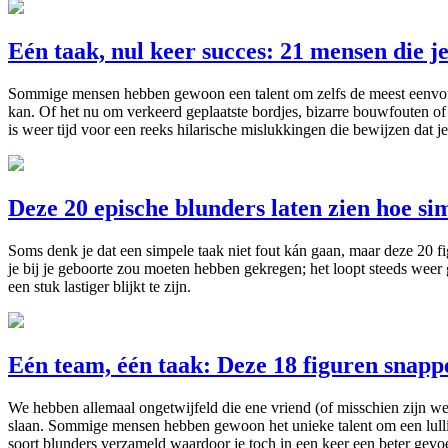
Eén taak, nul keer succes: 21 mensen die j
Sommige mensen hebben gewoon een talent om zelfs de meest eenvoudig
kan. Of het nu om verkeerd geplaatste bordjes, bizarre bouwfouten of
is weer tijd voor een reeks hilarische mislukkingen die bewijzen dat
Deze 20 epische blunders laten zien hoe sim
Soms denk je dat een simpele taak niet fout kán gaan, maar deze 20 f
je bij je geboorte zou moeten hebben gekregen; het loopt steeds weer 
een stuk lastiger blijkt te zijn.
Eén team, één taak: Deze 18 figuren snapp
We hebben allemaal ongetwijfeld die ene vriend (of misschien zijn we 
slaan. Sommige mensen hebben gewoon het unieke talent om een lullig 
soort blunders verzameld waardoor je toch in een keer een beter gevoel