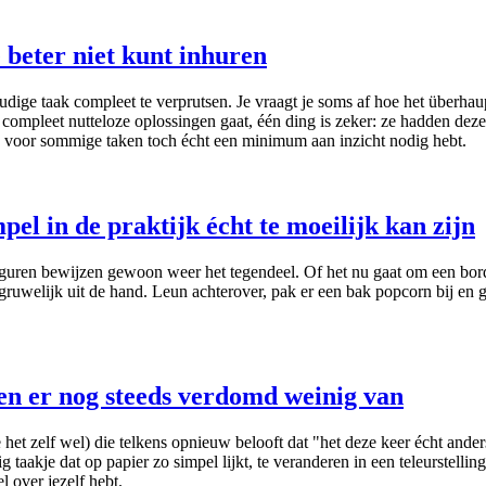
e beter niet kunt inhuren
e taak compleet te verprutsen. Je vraagt je soms af hoe het überhaupt
 compleet nutteloze oplossingen gaat, één ding is zeker: ze hadden deze
 je voor sommige taken toch écht een minimum aan inzicht nodig hebt.
pel in de praktijk écht te moeilijk kan zijn
iguren bewijzen gewoon weer het tegendeel. Of het nu gaat om een bord
gruwelijk uit de hand. Leun achterover, pak er een bak popcorn bij en g
en er nog steeds verdomd weinig van
het zelf wel) die telkens opnieuw belooft dat "het deze keer écht ander
taakje dat op papier zo simpel lijkt, te veranderen in een teleurstelli
 over jezelf hebt.