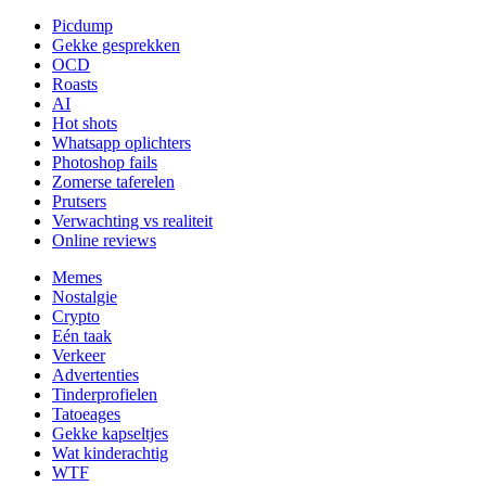
Picdump
Gekke gesprekken
OCD
Roasts
AI
Hot shots
Whatsapp oplichters
Photoshop fails
Zomerse taferelen
Prutsers
Verwachting vs realiteit
Online reviews
Memes
Nostalgie
Crypto
Eén taak
Verkeer
Advertenties
Tinderprofielen
Tatoeages
Gekke kapseltjes
Wat kinderachtig
WTF