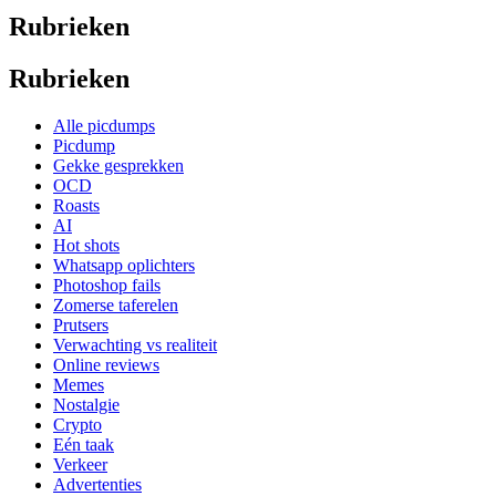
Rubrieken
Rubrieken
Alle picdumps
Picdump
Gekke gesprekken
OCD
Roasts
AI
Hot shots
Whatsapp oplichters
Photoshop fails
Zomerse taferelen
Prutsers
Verwachting vs realiteit
Online reviews
Memes
Nostalgie
Crypto
Eén taak
Verkeer
Advertenties