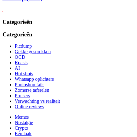
Categorieën
Categorieën
Picdump
Gekke gesprekken
OCD
Roasts
AI
Hot shots
Whatsapp oplichters
Photoshop fails
Zomerse taferelen
Prutsers
Verwachting vs realiteit
Online reviews
Memes
Nostalgie
Crypto
Eén taak