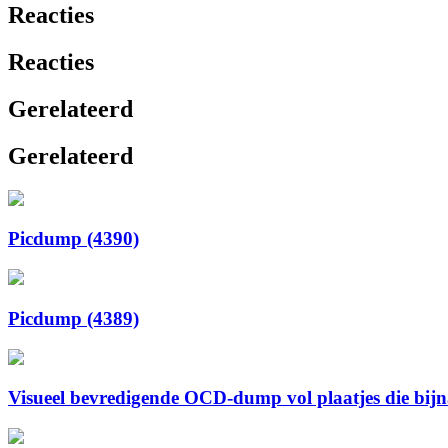
Reacties
Reacties
Gerelateerd
Gerelateerd
Picdump (4390)
Picdump (4389)
Visueel bevredigende OCD-dump vol plaatjes die bijna 