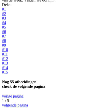
van de week. Vinden we dol fijn.
Delen
#1
#2
#3
#4
#5
#6
#7
#8
#9
#10
#11
#12
#13
#14
#15
Nog 55 afbeeldingen
check de volgende pagina
vorige pagina
1 / 5
volgende pagina