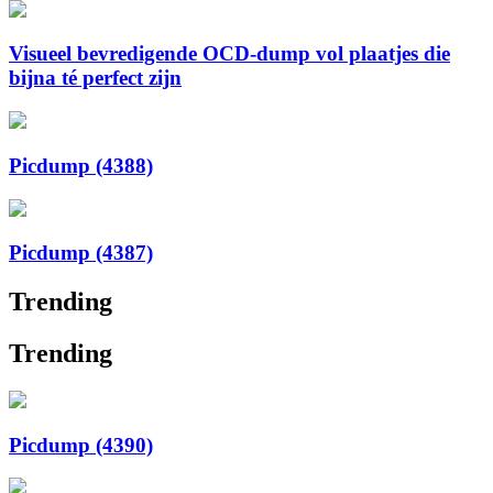
Visueel bevredigende OCD-dump vol plaatjes die
bijna té perfect zijn
Picdump (4388)
Picdump (4387)
Trending
Trending
Picdump (4390)