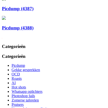
Picdump (4387)
Picdump (4388)
Categorieën
Categorieën
Picdump
Gekke gesprekken
OCD
Roasts
AI
Hot shots
Whatsapp oplichters
Photoshop fails
Zomerse taferelen
Prutsers