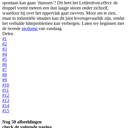
spontaan kan gaan ‘danssen’? Dit heet het Leidenfrost-effect: de
druppel vormt meteen een dun laagje stoom onder zichzelf,
waardoor hij over het oppervlak gaat zweven. Mooi om te zien,
maar in industriële situaties kan dit juist levensgevaarlijk zijn, omdat
het verhulde hitteproblemen kan verbergen. Laten we beginnen met
de tweede
picdump
van vandaag.
Delen
#1
#2
#3
#4
#5
#6
#7
#8
#9
#10
#11
#12
#13
#14
#15
Nog 50 afbeeldingen
check de volgende pagina