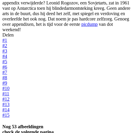
appendix verwijderde? Leonid Rogozov, een Sovjetarts, zat in 1961
vast op Antarctica toen hij blindedarmontsteking kreeg. Geen andere
arts in de buurt, dus hij deed het zelf, met spiegel en verdoving en
overleefde het ook nog. Dat noem je pas hardcore zelfzorg. Genoeg
over appendixen, het is tijd voor de eerste
picdump
van dot
weekend!
Delen
#1
#2
#3
#4
#5
#6
#7
#8
#9
#10
#11
#12
#13
#14
#15
Nog 53 afbeeldingen
check de volgende pagina