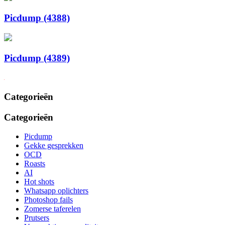
Picdump (4388)
Picdump (4389)
Categorieën
Categorieën
Picdump
Gekke gesprekken
OCD
Roasts
AI
Hot shots
Whatsapp oplichters
Photoshop fails
Zomerse taferelen
Prutsers