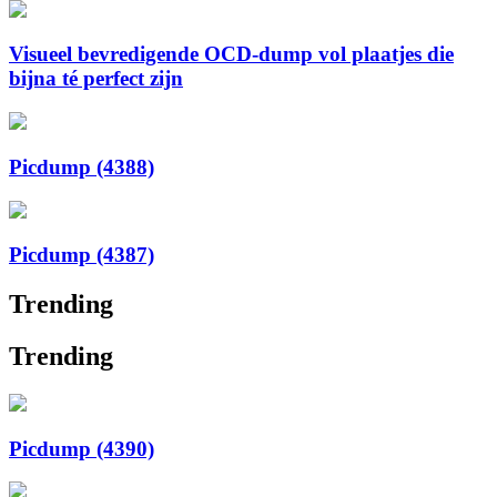
Visueel bevredigende OCD-dump vol plaatjes die
bijna té perfect zijn
Picdump (4388)
Picdump (4387)
Trending
Trending
Picdump (4390)