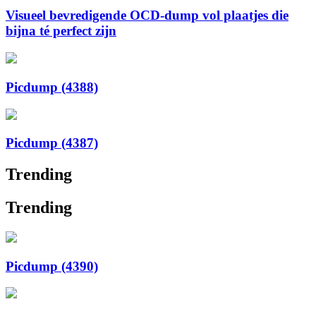
Visueel bevredigende OCD-dump vol plaatjes die
bijna té perfect zijn
Picdump (4388)
Picdump (4387)
Trending
Trending
Picdump (4390)