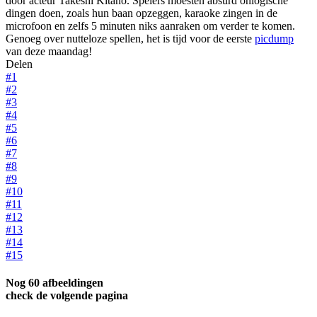
door acteur Takeshi Kitano. Spelers moesten absurd onlogische
dingen doen, zoals hun baan opzeggen, karaoke zingen in de
microfoon en zelfs 5 minuten niks aanraken om verder te komen.
Genoeg over nutteloze spellen, het is tijd voor de eerste
picdump
van deze maandag!
Delen
#1
#2
#3
#4
#5
#6
#7
#8
#9
#10
#11
#12
#13
#14
#15
Nog 60 afbeeldingen
check de volgende pagina