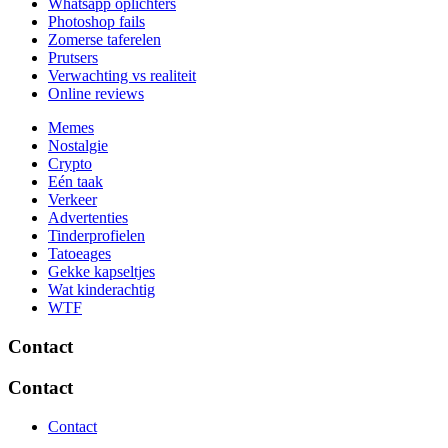
Whatsapp oplichters
Photoshop fails
Zomerse taferelen
Prutsers
Verwachting vs realiteit
Online reviews
Memes
Nostalgie
Crypto
Eén taak
Verkeer
Advertenties
Tinderprofielen
Tatoeages
Gekke kapseltjes
Wat kinderachtig
WTF
Contact
Contact
Contact