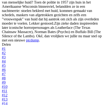
van menselijke huid? Toen de politie in 1957 zijn huis in het
Amerikaanse Wisconsin binnenviel, belandden ze in een
nachtmerrie: stoelen bekleed met huid, kommen gemaakt van
schedels, maskers van afgetrokken gezichten en zelfs een
"vrouwenpak" van huid dat hij aantrok om zich als zijn overleden
moeder te voelen. Lekker gestoord.Zijn zieke daden inspireerden
later iconische horrorpersonages als Leatherface (The Texas
Chainsaw Massacre), Norman Bates (Psycho) en Buffalo Bill (The
Silence of the Lambs). Oké, dan vrolijken we jullie nu maar snel op
met een nieuwe
picdump
.
Delen
#1
#2
#3
#4
#5
#6
#7
#8
#9
#10
#11
#12
#13
#14