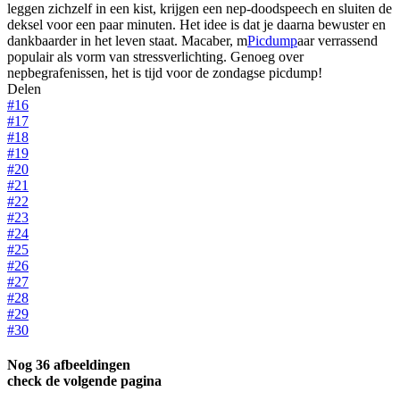
leggen zichzelf in een kist, krijgen een nep-doodspeech en sluiten de
deksel voor een paar minuten. Het idee is dat je daarna bewuster en
dankbaarder in het leven staat. Macaber, m
Picdump
aar verrassend
populair als vorm van stressverlichting. Genoeg over
nepbegrafenissen, het is tijd voor de zondagse picdump!
Delen
#16
#17
#18
#19
#20
#21
#22
#23
#24
#25
#26
#27
#28
#29
#30
Nog 36 afbeeldingen
check de volgende pagina