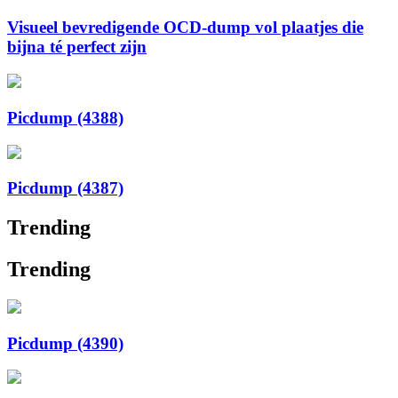
Visueel bevredigende OCD-dump vol plaatjes die
bijna té perfect zijn
Picdump (4388)
Picdump (4387)
Trending
Trending
Picdump (4390)