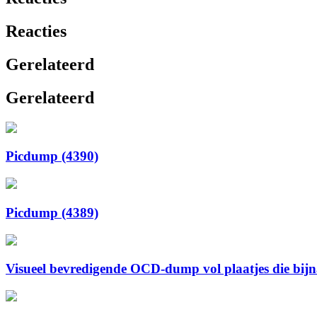
Reacties
Gerelateerd
Gerelateerd
Picdump (4390)
Picdump (4389)
Visueel bevredigende OCD-dump vol plaatjes die bijna 