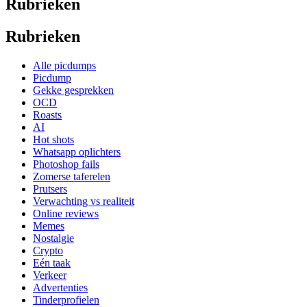
Rubrieken
Rubrieken
Alle picdumps
Picdump
Gekke gesprekken
OCD
Roasts
AI
Hot shots
Whatsapp oplichters
Photoshop fails
Zomerse taferelen
Prutsers
Verwachting vs realiteit
Online reviews
Memes
Nostalgie
Crypto
Eén taak
Verkeer
Advertenties
Tinderprofielen