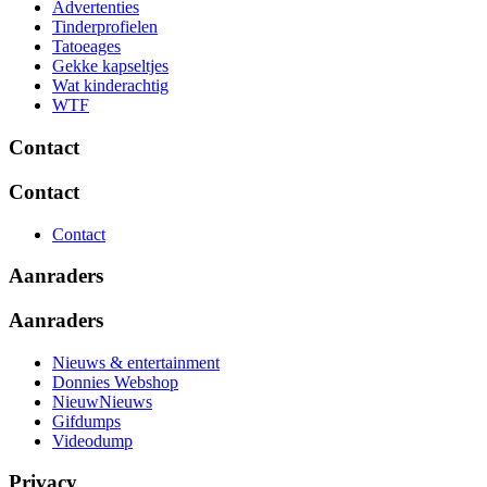
Advertenties
Tinderprofielen
Tatoeages
Gekke kapseltjes
Wat kinderachtig
WTF
Contact
Contact
Contact
Aanraders
Aanraders
Nieuws & entertainment
Donnies Webshop
NieuwNieuws
Gifdumps
Videodump
Privacy