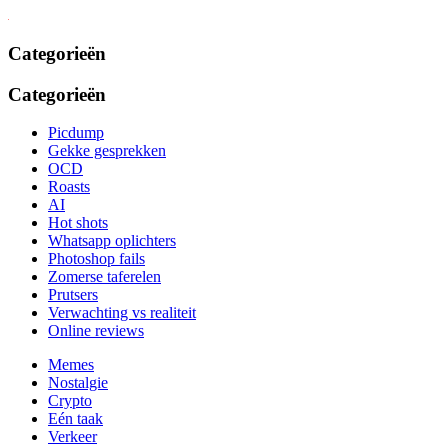
Categorieën
Categorieën
Picdump
Gekke gesprekken
OCD
Roasts
AI
Hot shots
Whatsapp oplichters
Photoshop fails
Zomerse taferelen
Prutsers
Verwachting vs realiteit
Online reviews
Memes
Nostalgie
Crypto
Eén taak
Verkeer