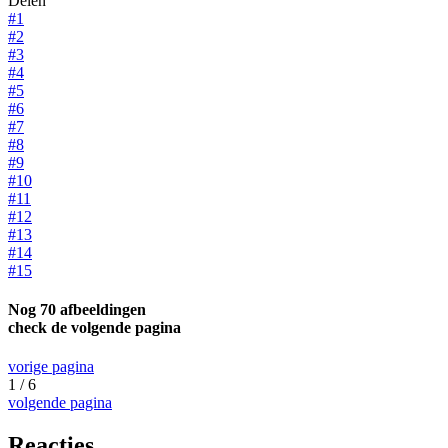
Delen
#1
#2
#3
#4
#5
#6
#7
#8
#9
#10
#11
#12
#13
#14
#15
Nog 70 afbeeldingen
check de volgende pagina
vorige pagina
1 / 6
volgende pagina
Reacties