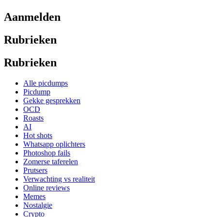
Aanmelden
Rubrieken
Rubrieken
Alle picdumps
Picdump
Gekke gesprekken
OCD
Roasts
AI
Hot shots
Whatsapp oplichters
Photoshop fails
Zomerse taferelen
Prutsers
Verwachting vs realiteit
Online reviews
Memes
Nostalgie
Crypto