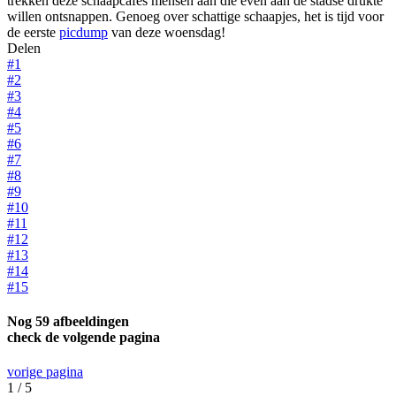
trekken deze schaapcafés mensen aan die even aan de stadse drukte
willen ontsnappen. Genoeg over schattige schaapjes, het is tijd voor
de eerste
picdump
van deze woensdag!
Delen
#1
#2
#3
#4
#5
#6
#7
#8
#9
#10
#11
#12
#13
#14
#15
Nog 59 afbeeldingen
check de volgende pagina
vorige pagina
1 / 5