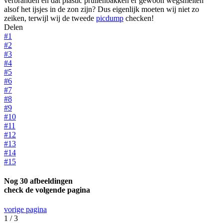
verbranden en dat plastic prullenbakken er gewoon wegsmelten
alsof het ijsjes in de zon zijn? Dus eigenlijk moeten wij niet zo
zeiken, terwijl wij de tweede
picdump
checken!
Delen
#1
#2
#3
#4
#5
#6
#7
#8
#9
#10
#11
#12
#13
#14
#15
Nog 30 afbeeldingen
check de volgende pagina
vorige pagina
1 / 3