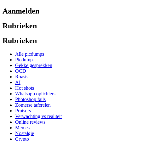
Aanmelden
Rubrieken
Rubrieken
Alle picdumps
Picdump
Gekke gesprekken
OCD
Roasts
AI
Hot shots
Whatsapp oplichters
Photoshop fails
Zomerse taferelen
Prutsers
Verwachting vs realiteit
Online reviews
Memes
Nostalgie
Crypto