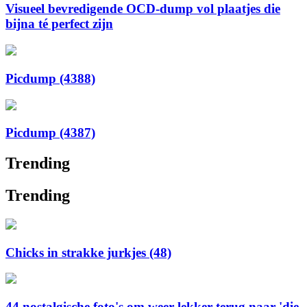
Visueel bevredigende OCD-dump vol plaatjes die
bijna té perfect zijn
Picdump (4388)
Picdump (4387)
Trending
Trending
Chicks in strakke jurkjes (48)
44 nostalgische foto's om weer lekker terug naar 'die