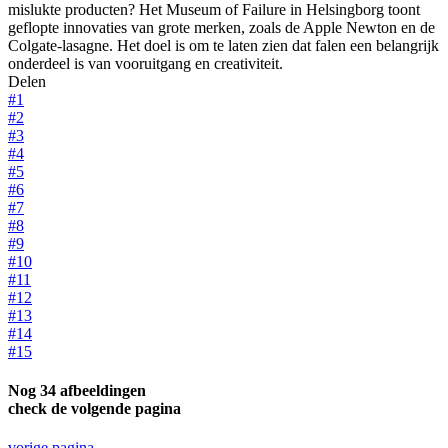
mislukte producten? Het Museum of Failure in Helsingborg toont
geflopte innovaties van grote merken, zoals de Apple Newton en de
Colgate-lasagne. Het doel is om te laten zien dat falen een belangrijk
onderdeel is van vooruitgang en creativiteit.
Delen
#1
#2
#3
#4
#5
#6
#7
#8
#9
#10
#11
#12
#13
#14
#15
Nog 34 afbeeldingen
check de volgende pagina
vorige pagina