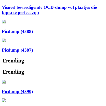
Visueel bevredigende OCD-dump vol plaatjes die
bijna té perfect zijn
Picdump (4388)
Picdump (4387)
Trending
Trending
Picdump (4390)