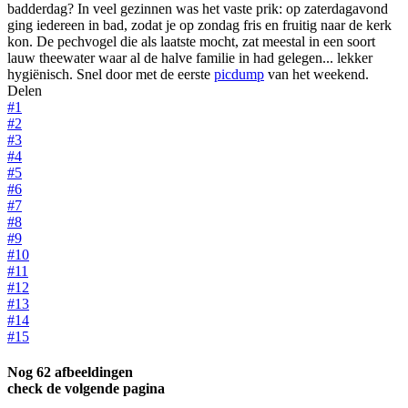
badderdag? In veel gezinnen was het vaste prik: op zaterdagavond
ging iedereen in bad, zodat je op zondag fris en fruitig naar de kerk
kon. De pechvogel die als laatste mocht, zat meestal in een soort
lauw theewater waar al de halve familie in had gelegen... lekker
hygiënisch. Snel door met de eerste
picdump
van het weekend.
Delen
#1
#2
#3
#4
#5
#6
#7
#8
#9
#10
#11
#12
#13
#14
#15
Nog 62 afbeeldingen
check de volgende pagina