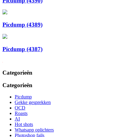
Picdump (4390)
Picdump (4389)
Picdump (4387)
Categorieën
Categorieën
Picdump
Gekke gesprekken
OCD
Roasts
AI
Hot shots
Whatsapp oplichters
Photoshop fails