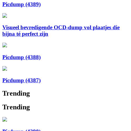
Picdump (4389)
Visueel bevredigende OCD-dump vol plaatjes die
bijna té perfect zijn
Picdump (4388)
Picdump (4387)
Trending
Trending