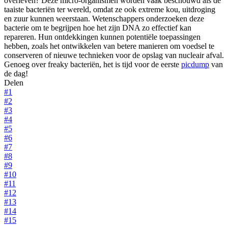
overleven? Deze micro-organismen worden vaak beschouwd als de
taaiste bacteriën ter wereld, omdat ze ook extreme kou, uitdroging
en zuur kunnen weerstaan. Wetenschappers onderzoeken deze
bacterie om te begrijpen hoe het zijn DNA zo effectief kan
repareren. Hun ontdekkingen kunnen potentiële toepassingen
hebben, zoals het ontwikkelen van betere manieren om voedsel te
conserveren of nieuwe technieken voor de opslag van nucleair afval.
Genoeg over freaky bacteriën, het is tijd voor de eerste
picdump
van
de dag!
Delen
#1
#2
#3
#4
#5
#6
#7
#8
#9
#10
#11
#12
#13
#14
#15