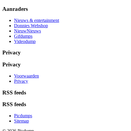
Aanraders
Nieuws & entertainment
Donnies Webshop
NieuwNieuws
Gifdumps
Videodump
Privacy
Privacy
Voorwaarden
Privacy
RSS feeds
RSS feeds
Picdumps
Sitemap
© 2026 Picdump