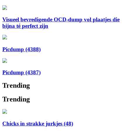
Visueel bevredigende OCD-dump vol plaatjes die
bijna té perfect zijn
Picdump (4388)
Picdump (4387)
Trending
Trending
Chicks in strakke jurkjes (48)