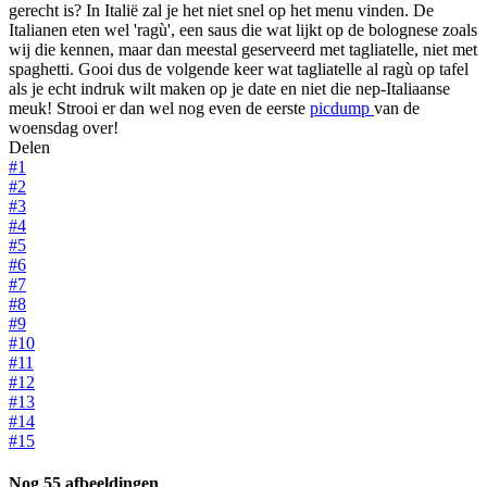
gerecht is? In Italië zal je het niet snel op het menu vinden. De
Italianen eten wel 'ragù', een saus die wat lijkt op de bolognese zoals
wij die kennen, maar dan meestal geserveerd met tagliatelle, niet met
spaghetti. Gooi dus de volgende keer wat tagliatelle al ragù op tafel
als je echt indruk wilt maken op je date en niet die nep-Italiaanse
meuk! Strooi er dan wel nog even de eerste
picdump
van de
woensdag over!
Delen
#1
#2
#3
#4
#5
#6
#7
#8
#9
#10
#11
#12
#13
#14
#15
Nog 55 afbeeldingen