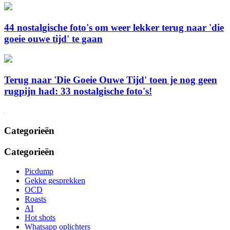
44 nostalgische foto's om weer lekker terug naar 'die
goeie ouwe tijd' te gaan
Terug naar 'Die Goeie Ouwe Tijd' toen je nog geen
rugpijn had: 33 nostalgische foto's!
Categorieën
Categorieën
Picdump
Gekke gesprekken
OCD
Roasts
AI
Hot shots
Whatsapp oplichters