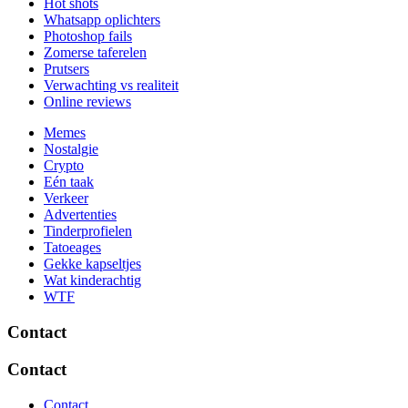
Hot shots
Whatsapp oplichters
Photoshop fails
Zomerse taferelen
Prutsers
Verwachting vs realiteit
Online reviews
Memes
Nostalgie
Crypto
Eén taak
Verkeer
Advertenties
Tinderprofielen
Tatoeages
Gekke kapseltjes
Wat kinderachtig
WTF
Contact
Contact
Contact