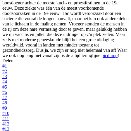
boosdoener achter de meeste kuch- en proestfestijnen in de 19e
eeuw. Deze ziekte was één van de meest voorkomende
doodsoorzaken in de 19e eeuw. Tbc wordt veroorzaakt door een
bacterie die vooral de longen aanvalt, maar het kan ook andere delen
van je lichaam in de maling nemen. Vroeger stonden de mensen in
de rij om deze nare verrassing door te geven, maar gelukkig hebben
we nu vaccins en pillen die deze indringer op z'n plek zetten. Maar
zelfs met moderne geneeskunde blijft het een grote uitdaging
wereldwijd, vooral in landen met minder toegang tot
gezondheidszorg. Dus ja, we zijn er nog niet helemaal van af! Waar
we ook nog lang niet vanaf zijn is de altijd teringfijne
picdump
!
Delen
#1
#2
#3
#4
#5
#6
#7
#8
#9
#10
#11
#12
#13