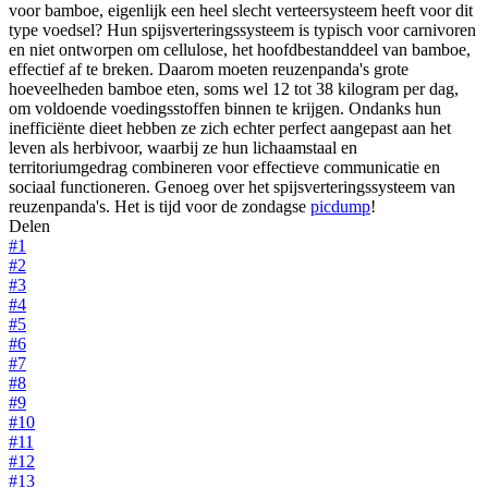
voor bamboe, eigenlijk een heel slecht verteersysteem heeft voor dit
type voedsel? Hun spijsverteringssysteem is typisch voor carnivoren
en niet ontworpen om cellulose, het hoofdbestanddeel van bamboe,
effectief af te breken. Daarom moeten reuzenpanda's grote
hoeveelheden bamboe eten, soms wel 12 tot 38 kilogram per dag,
om voldoende voedingsstoffen binnen te krijgen. Ondanks hun
inefficiënte dieet hebben ze zich echter perfect aangepast aan het
leven als herbivoor, waarbij ze hun lichaamstaal en
territoriumgedrag combineren voor effectieve communicatie en
sociaal functioneren. Genoeg over het spijsverteringssysteem van
reuzenpanda's. Het is tijd voor de zondagse
picdump
!
Delen
#1
#2
#3
#4
#5
#6
#7
#8
#9
#10
#11
#12
#13