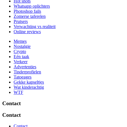
Hot shots
Whatsapp oplichters
Photoshop fails
Zomerse taferelen
Prutsers
Verwachting vs realiteit
Online reviews
Memes
Nostalgie
Crypto
Eén taak
Verkeer
Advertenties
Tinderprofielen
Tatoeages
Gekke kapseltjes
Wat kinderachtig
WTF
Contact
Contact
Contact