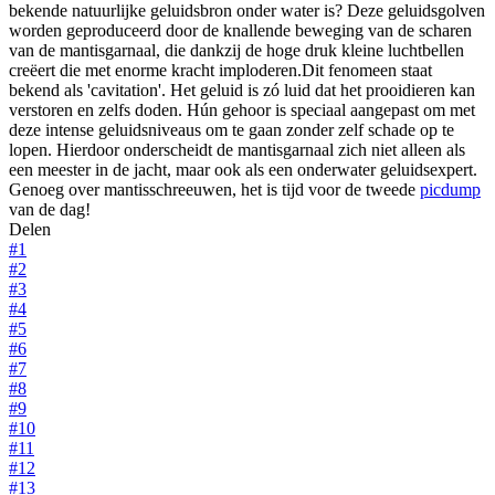
bekende natuurlijke geluidsbron onder water is? Deze geluidsgolven
worden geproduceerd door de knallende beweging van de scharen
van de mantisgarnaal, die dankzij de hoge druk kleine luchtbellen
creëert die met enorme kracht imploderen.Dit fenomeen staat
bekend als 'cavitation'. Het geluid is zó luid dat het prooidieren kan
verstoren en zelfs doden. Hún gehoor is speciaal aangepast om met
deze intense geluidsniveaus om te gaan zonder zelf schade op te
lopen. Hierdoor onderscheidt de mantisgarnaal zich niet alleen als
een meester in de jacht, maar ook als een onderwater geluidsexpert.
Genoeg over mantisschreeuwen, het is tijd voor de tweede
picdump
van de dag!
Delen
#1
#2
#3
#4
#5
#6
#7
#8
#9
#10
#11
#12
#13