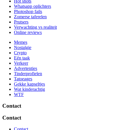
Hot shots
Whatsapp oplichters
Photoshop fails
Zomerse taferelen
Prutsers
Verwachting vs realiteit
Online reviews
Memes
Nostalgie
Crypto
Eén taak
Verkeer
Advertenties
Tinderprofielen
Tatoeages
Gekke kapseltjes
Wat kinderachtig
WTF
Contact
Contact
Contact