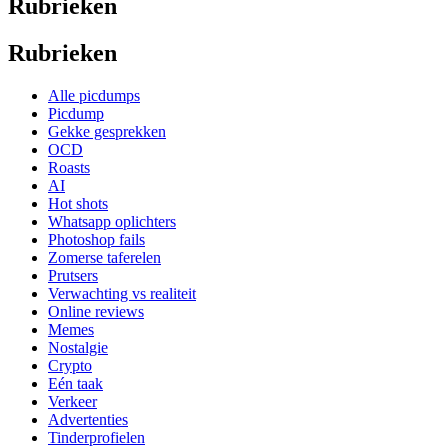
Rubrieken
Rubrieken
Alle picdumps
Picdump
Gekke gesprekken
OCD
Roasts
AI
Hot shots
Whatsapp oplichters
Photoshop fails
Zomerse taferelen
Prutsers
Verwachting vs realiteit
Online reviews
Memes
Nostalgie
Crypto
Eén taak
Verkeer
Advertenties
Tinderprofielen