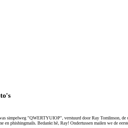
to's
kst was simpelweg "QWERTYUIOP", verstuurd door Ray Tomlinson, de uit
ame en phishingmails. Bedankt hè, Ray! Ondertussen mailen we de eers