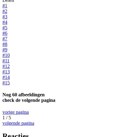
Delen
#1
#2
#3
#4
#5
#6
#7
#8
#9
#10
#11
#12
#13
#14
#15
Nog 60 afbeeldingen
check de volgende pagina
vorige pagina
1 / 5
volgende pagina
Reacties