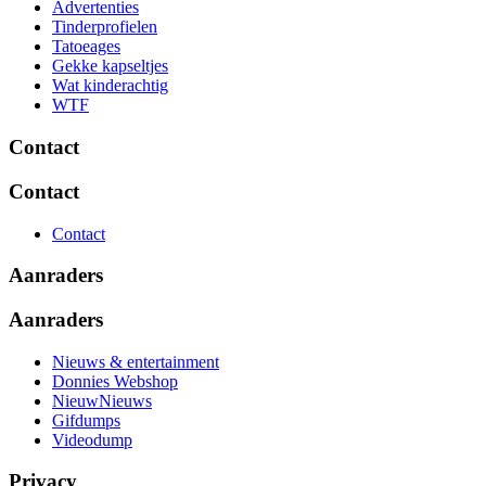
Advertenties
Tinderprofielen
Tatoeages
Gekke kapseltjes
Wat kinderachtig
WTF
Contact
Contact
Contact
Aanraders
Aanraders
Nieuws & entertainment
Donnies Webshop
NieuwNieuws
Gifdumps
Videodump
Privacy