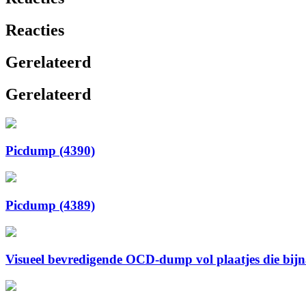
Reacties
Gerelateerd
Gerelateerd
Picdump (4390)
Picdump (4389)
Visueel bevredigende OCD-dump vol plaatjes die bijna 