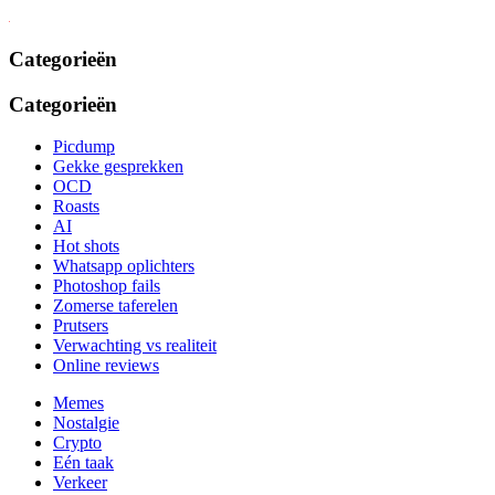
Categorieën
Categorieën
Picdump
Gekke gesprekken
OCD
Roasts
AI
Hot shots
Whatsapp oplichters
Photoshop fails
Zomerse taferelen
Prutsers
Verwachting vs realiteit
Online reviews
Memes
Nostalgie
Crypto
Eén taak
Verkeer