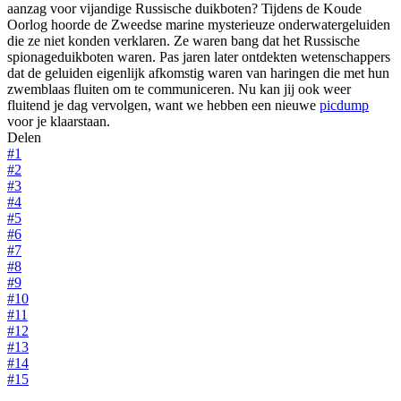
aanzag voor vijandige Russische duikboten? Tijdens de Koude
Oorlog hoorde de Zweedse marine mysterieuze onderwatergeluiden
die ze niet konden verklaren. Ze waren bang dat het Russische
spionageduikboten waren. Pas jaren later ontdekten wetenschappers
dat de geluiden eigenlijk afkomstig waren van haringen die met hun
zwemblaas fluiten om te communiceren. Nu kan jij ook weer
fluitend je dag vervolgen, want we hebben een nieuwe
picdump
voor je klaarstaan.
Delen
#1
#2
#3
#4
#5
#6
#7
#8
#9
#10
#11
#12
#13
#14
#15