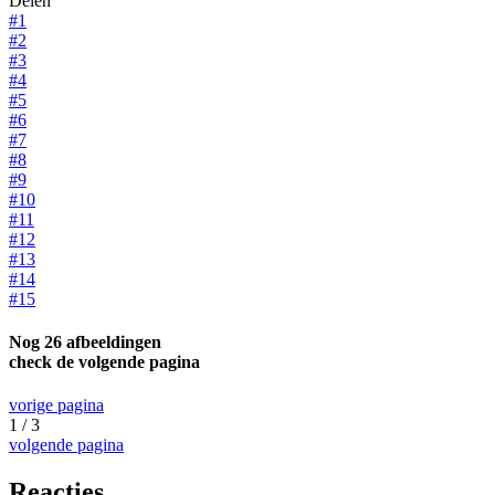
Delen
#1
#2
#3
#4
#5
#6
#7
#8
#9
#10
#11
#12
#13
#14
#15
Nog 26 afbeeldingen
check de volgende pagina
vorige pagina
1 / 3
volgende pagina
Reacties