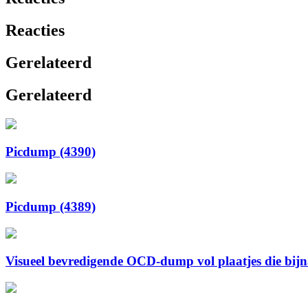
Reacties
Gerelateerd
Gerelateerd
Picdump (4390)
Picdump (4389)
Visueel bevredigende OCD-dump vol plaatjes die bijna 