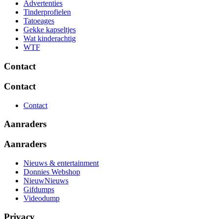
Advertenties
Tinderprofielen
Tatoeages
Gekke kapseltjes
Wat kinderachtig
WTF
Contact
Contact
Contact
Aanraders
Aanraders
Nieuws & entertainment
Donnies Webshop
NieuwNieuws
Gifdumps
Videodump
Privacy