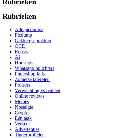
Rubrieken
Rubrieken
Alle picdumps
Picdump
Gekke gesprekken
OCD
Roasts
AI
Hot shots
Whatsapp oplichters
Photoshop fails
Zomerse taferelen
Prutsers
Verwachting vs realiteit
Online reviews
Memes
Nostalgie
Crypto
Eén taak
Verkeer
Advertenties
Tinderprofielen