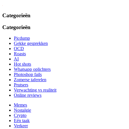
Categorieën
Categorieën
Picdump
Gekke gesprekken
OCD
Roasts
AI
Hot shots
Whatsapp oplichters
Photoshop fails
Zomerse taferelen
Prutsers
Verwachting vs realiteit
Online reviews
Memes
Nostalgie
Crypto
Eén taak
Verkeer