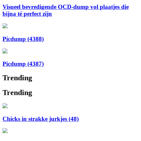
Visueel bevredigende OCD-dump vol plaatjes die
bijna té perfect zijn
Picdump (4388)
Picdump (4387)
Trending
Trending
Chicks in strakke jurkjes (48)