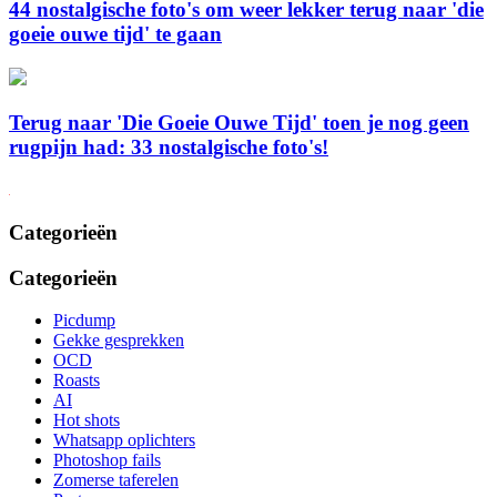
44 nostalgische foto's om weer lekker terug naar 'die
goeie ouwe tijd' te gaan
Terug naar 'Die Goeie Ouwe Tijd' toen je nog geen
rugpijn had: 33 nostalgische foto's!
Categorieën
Categorieën
Picdump
Gekke gesprekken
OCD
Roasts
AI
Hot shots
Whatsapp oplichters
Photoshop fails
Zomerse taferelen