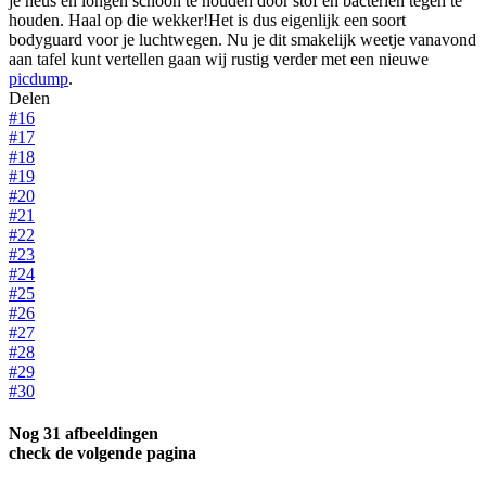
je neus en longen schoon te houden door stof en bacteriën tegen te
houden. Haal op die wekker!Het is dus eigenlijk een soort
bodyguard voor je luchtwegen. Nu je dit smakelijk weetje vanavond
aan tafel kunt vertellen gaan wij rustig verder met een nieuwe
picdump
.
Delen
#16
#17
#18
#19
#20
#21
#22
#23
#24
#25
#26
#27
#28
#29
#30
Nog 31 afbeeldingen
check de volgende pagina