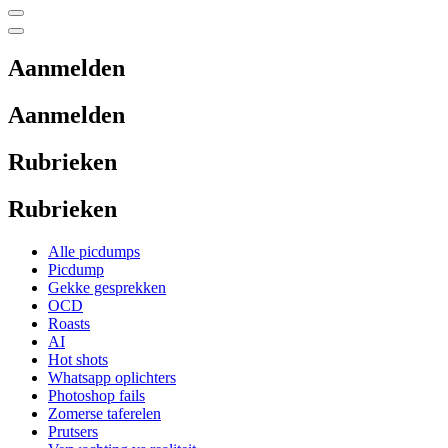
Aanmelden
Aanmelden
Rubrieken
Rubrieken
Alle picdumps
Picdump
Gekke gesprekken
OCD
Roasts
AI
Hot shots
Whatsapp oplichters
Photoshop fails
Zomerse taferelen
Prutsers