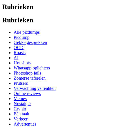
Rubrieken
Rubrieken
Alle picdumps
Picdump
Gekke gesprekken
OCD
Roasts
AI
Hot shots
Whatsapp oplichters
Photoshop fails
Zomerse taferelen
Prutsers
Verwachting vs realiteit
Online reviews
Memes
Nostalgie
Crypto
Eén taak
Verkeer
Advertenties