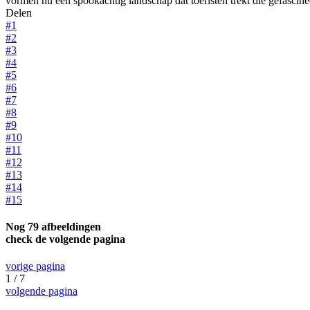
vormen nu een spookachtig landschap dat toeristen trekt die gefascine
Delen
#1
#2
#3
#4
#5
#6
#7
#8
#9
#10
#11
#12
#13
#14
#15
Nog 79 afbeeldingen
check de volgende pagina
vorige pagina
1 / 7
volgende pagina