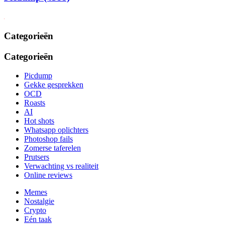
Categorieën
Categorieën
Picdump
Gekke gesprekken
OCD
Roasts
AI
Hot shots
Whatsapp oplichters
Photoshop fails
Zomerse taferelen
Prutsers
Verwachting vs realiteit
Online reviews
Memes
Nostalgie
Crypto
Eén taak