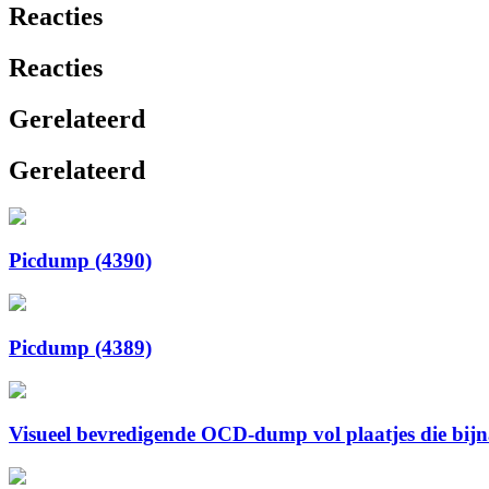
Reacties
Reacties
Gerelateerd
Gerelateerd
Picdump (4390)
Picdump (4389)
Visueel bevredigende OCD-dump vol plaatjes die bijna 