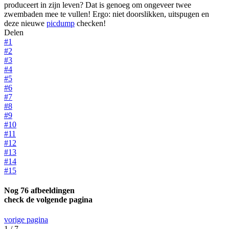
produceert in zijn leven? Dat is genoeg om ongeveer twee
zwembaden mee te vullen! Ergo: niet doorslikken, uitspugen en
deze nieuwe
picdump
checken!
Delen
#1
#2
#3
#4
#5
#6
#7
#8
#9
#10
#11
#12
#13
#14
#15
Nog 76 afbeeldingen
check de volgende pagina
vorige pagina
1 / 7