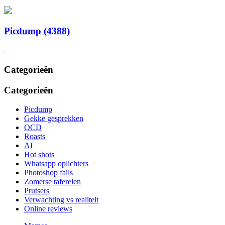
Picdump (4388)
Categorieën
Categorieën
Picdump
Gekke gesprekken
OCD
Roasts
AI
Hot shots
Whatsapp oplichters
Photoshop fails
Zomerse taferelen
Prutsers
Verwachting vs realiteit
Online reviews