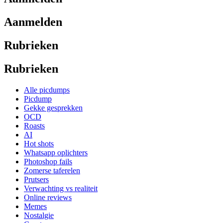
Aanmelden
Rubrieken
Rubrieken
Alle picdumps
Picdump
Gekke gesprekken
OCD
Roasts
AI
Hot shots
Whatsapp oplichters
Photoshop fails
Zomerse taferelen
Prutsers
Verwachting vs realiteit
Online reviews
Memes
Nostalgie