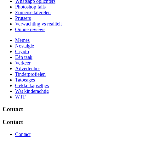
Whatsapp oplichters
Photoshop fails
Zomerse taferelen
Prutsers
Verwachting vs realiteit
Online reviews
Memes
Nostalgie
Crypto
Eén taak
Verkeer
Advertenties
Tinderprofielen
Tatoeages
Gekke kapseltjes
Wat kinderachtig
WTF
Contact
Contact
Contact