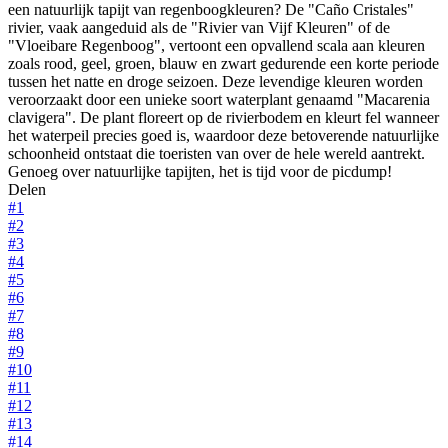
een natuurlijk tapijt van regenboogkleuren? De "Caño Cristales"
rivier, vaak aangeduid als de "Rivier van Vijf Kleuren" of de
"Vloeibare Regenboog", vertoont een opvallend scala aan kleuren
zoals rood, geel, groen, blauw en zwart gedurende een korte periode
tussen het natte en droge seizoen. Deze levendige kleuren worden
veroorzaakt door een unieke soort waterplant genaamd "Macarenia
clavigera". De plant floreert op de rivierbodem en kleurt fel wanneer
het waterpeil precies goed is, waardoor deze betoverende natuurlijke
schoonheid ontstaat die toeristen van over de hele wereld aantrekt.
Genoeg over natuurlijke tapijten, het is tijd voor de picdump!
Delen
#1
#2
#3
#4
#5
#6
#7
#8
#9
#10
#11
#12
#13
#14