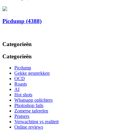
Picdump (4388)
Categorieën
Categorieën
Picdump
Gekke gesprekken
OCD
Roasts
AI
Hot shots
Whatsapp oplichters
Photoshop fails
Zomerse taferelen
Prutsers
Verwachting vs realiteit
Online reviews