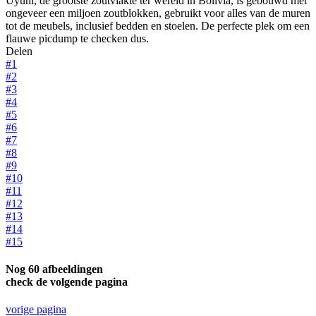
Uyuni, de grootste zoutvlakte ter wereld in Bolivia, is gebouwd met
ongeveer een miljoen zoutblokken, gebruikt voor alles van de muren
tot de meubels, inclusief bedden en stoelen. De perfecte plek om een
flauwe picdump te checken dus.
Delen
#1
#2
#3
#4
#5
#6
#7
#8
#9
#10
#11
#12
#13
#14
#15
Nog 60 afbeeldingen
check de volgende pagina
vorige pagina