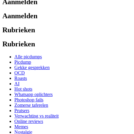
Aanmelden
Aanmelden
Rubrieken
Rubrieken
Alle picdumps
Picdump
Gekke gesprekken
OCD
Roasts
AI
Hot shots
Whatsapp oplichters
Photoshop fails
Zomerse taferelen
Prutsers
Verwachting vs realiteit
Online reviews
Memes
Nostalgie