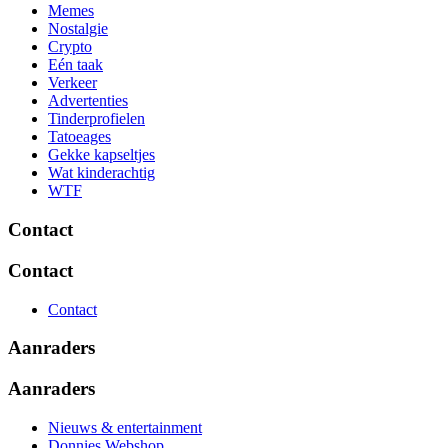
Memes
Nostalgie
Crypto
Eén taak
Verkeer
Advertenties
Tinderprofielen
Tatoeages
Gekke kapseltjes
Wat kinderachtig
WTF
Contact
Contact
Contact
Aanraders
Aanraders
Nieuws & entertainment
Donnies Webshop