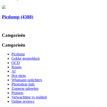
Picdump (4388)
Categorieën
Categorieën
Picdump
Gekke gesprekken
OCD
Roasts
AI
Hot shots
Whatsapp oplichters
Photoshop fails
Zomerse taferelen
Prutsers
Verwachting vs realiteit
Online reviews