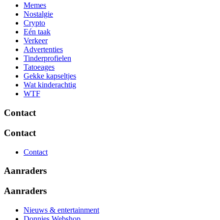
Memes
Nostalgie
Crypto
Eén taak
Verkeer
Advertenties
Tinderprofielen
Tatoeages
Gekke kapseltjes
Wat kinderachtig
WTF
Contact
Contact
Contact
Aanraders
Aanraders
Nieuws & entertainment
Donnies Webshop