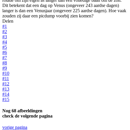
rotatie om zijn eigen as langer dan een volledige baan om de zon.
Dit betekent dat een dag op Venus (ongeveer 243 aardse dagen)
langer is dan een Venusjaar (ongeveer 225 aardse dagen). Hoe vaak
zouden zij daar een picdump voorbij zien komen?
Delen
#1
#2
#3
#4
#5
#6
#7
#8
#9
#10
#11
#12
#13
#14
#15
Nog 68 afbeeldingen
check de volgende pagina
vorige pagina