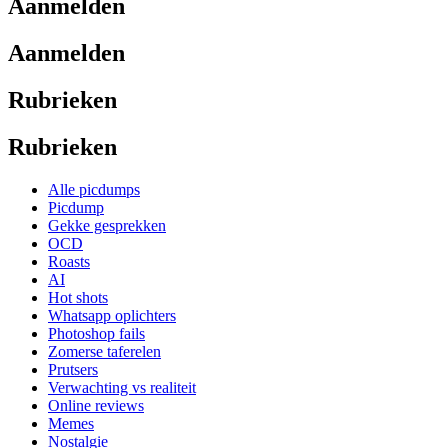
Aanmelden
Aanmelden
Rubrieken
Rubrieken
Alle picdumps
Picdump
Gekke gesprekken
OCD
Roasts
AI
Hot shots
Whatsapp oplichters
Photoshop fails
Zomerse taferelen
Prutsers
Verwachting vs realiteit
Online reviews
Memes
Nostalgie