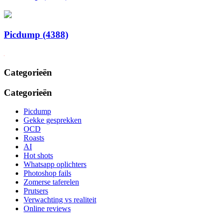
Picdump (4388)
Categorieën
Categorieën
Picdump
Gekke gesprekken
OCD
Roasts
AI
Hot shots
Whatsapp oplichters
Photoshop fails
Zomerse taferelen
Prutsers
Verwachting vs realiteit
Online reviews