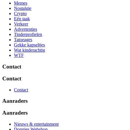
Memes
Nostalgie
Crypto
Eén taak
Verkeer
Advertenties
Tinderprofielen
Tatoeages
Gekke kapseltjes
Wat kinderachtig
WTF
Contact
Contact
Contact
Aanraders
Aanraders
Nieuws & entertainment
Donnies Webshop