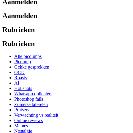
Aanmelden
Aanmelden
Rubrieken
Rubrieken
Alle picdumps
Picdump
Gekke gesprekken
OCD
Roasts
AI
Hot shots
Whatsapp oplichters
Photoshop fails
Zomerse taferelen
Prutsers
Verwachting vs realiteit
Online reviews
Memes
Nostalgie