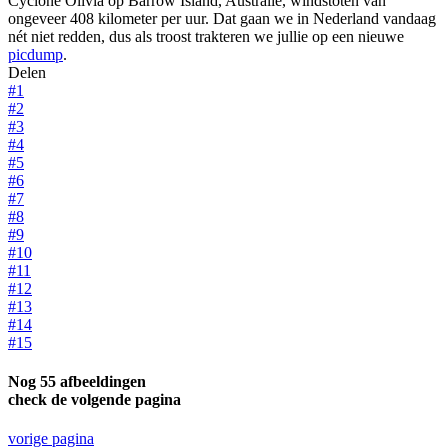
Cyclone Olivia op Barrow Island, Australië, windstoten van
ongeveer 408 kilometer per uur. Dat gaan we in Nederland vandaag
nét niet redden, dus als troost trakteren we jullie op een nieuwe
picdump
.
Delen
#1
#2
#3
#4
#5
#6
#7
#8
#9
#10
#11
#12
#13
#14
#15
Nog 55 afbeeldingen
check de volgende pagina
vorige pagina