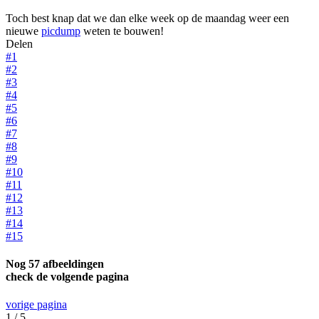
Toch best knap dat we dan elke week op de maandag weer een
nieuwe
picdump
weten te bouwen!
Delen
#1
#2
#3
#4
#5
#6
#7
#8
#9
#10
#11
#12
#13
#14
#15
Nog 57 afbeeldingen
check de volgende pagina
vorige pagina
1 / 5