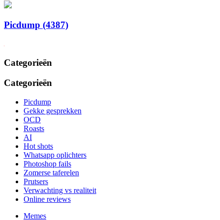
Picdump (4387)
Categorieën
Categorieën
Picdump
Gekke gesprekken
OCD
Roasts
AI
Hot shots
Whatsapp oplichters
Photoshop fails
Zomerse taferelen
Prutsers
Verwachting vs realiteit
Online reviews
Memes