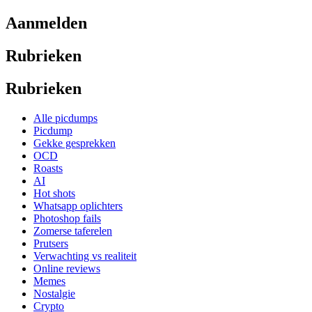
Aanmelden
Rubrieken
Rubrieken
Alle picdumps
Picdump
Gekke gesprekken
OCD
Roasts
AI
Hot shots
Whatsapp oplichters
Photoshop fails
Zomerse taferelen
Prutsers
Verwachting vs realiteit
Online reviews
Memes
Nostalgie
Crypto