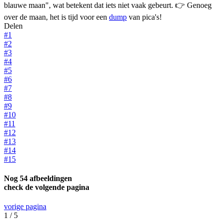
blauwe maan", wat betekent dat iets niet vaak gebeurt. 👉 Genoeg
over de maan, het is tijd voor een
dump
van pica's!
Delen
#1
#2
#3
#4
#5
#6
#7
#8
#9
#10
#11
#12
#13
#14
#15
Nog 54 afbeeldingen
check de volgende pagina
vorige pagina
1 / 5