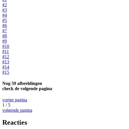
#2
#3
#4
#5
#6
#7
#8
#9
#10
#11
#12
#13
#14
#15
Nog 59 afbeeldingen
check de volgende pagina
vorige pagina
1 / 5
volgende pagina
Reacties