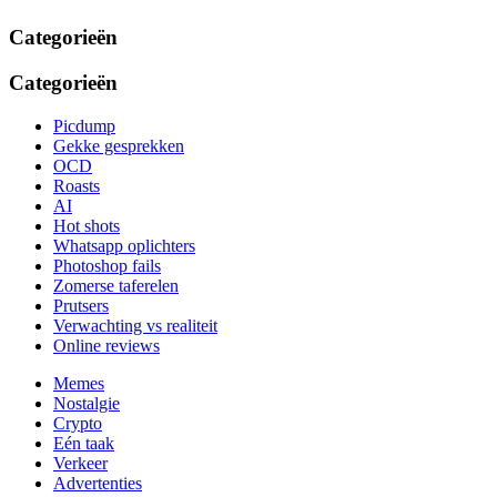
Categorieën
Categorieën
Picdump
Gekke gesprekken
OCD
Roasts
AI
Hot shots
Whatsapp oplichters
Photoshop fails
Zomerse taferelen
Prutsers
Verwachting vs realiteit
Online reviews
Memes
Nostalgie
Crypto
Eén taak
Verkeer
Advertenties