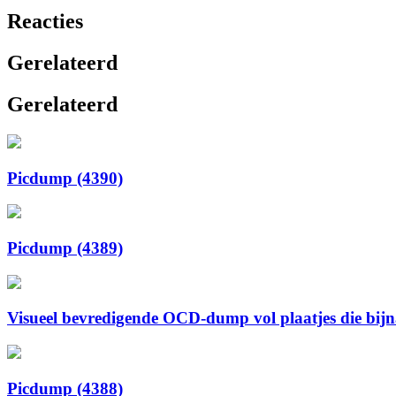
Reacties
Gerelateerd
Gerelateerd
Picdump (4390)
Picdump (4389)
Visueel bevredigende OCD-dump vol plaatjes die bijna 
Picdump (4388)