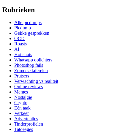
Rubrieken
Alle picdumps
Picdump
Gekke gesprekken
OCD
Roasts
AI
Hot shots
Whatsapp oplichters
Photoshop fails
Zomerse taferelen
Prutsers
Verwachting vs realiteit
Online reviews
Memes
Nostalgie
Crypto
Eén taak
Verkeer
Advertenties
Tinderprofielen
Tatoeages