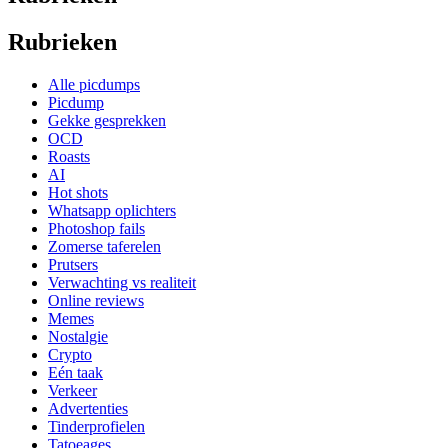
Rubrieken
Alle picdumps
Picdump
Gekke gesprekken
OCD
Roasts
AI
Hot shots
Whatsapp oplichters
Photoshop fails
Zomerse taferelen
Prutsers
Verwachting vs realiteit
Online reviews
Memes
Nostalgie
Crypto
Eén taak
Verkeer
Advertenties
Tinderprofielen
Tatoeages