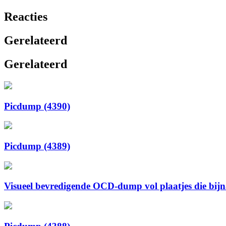
Reacties
Gerelateerd
Gerelateerd
Picdump (4390)
Picdump (4389)
Visueel bevredigende OCD-dump vol plaatjes die bijna 