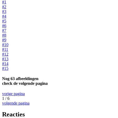
#1
#2
#3
#4
#5
#6
#7
#8
#9
#10
#11
#12
#13
#14
#15
Nog 63 afbeeldingen
check de volgende pagina
vorige pagina
1 / 6
volgende pagina
Reacties