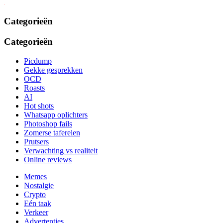
Categorieën
Categorieën
Picdump
Gekke gesprekken
OCD
Roasts
AI
Hot shots
Whatsapp oplichters
Photoshop fails
Zomerse taferelen
Prutsers
Verwachting vs realiteit
Online reviews
Memes
Nostalgie
Crypto
Eén taak
Verkeer
Advertenties