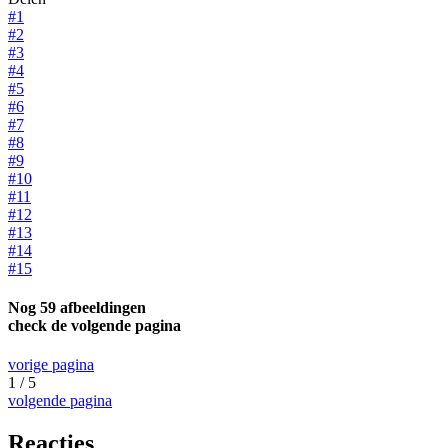
#1
#2
#3
#4
#5
#6
#7
#8
#9
#10
#11
#12
#13
#14
#15
Nog 59 afbeeldingen
check de volgende pagina
vorige pagina
1 / 5
volgende pagina
Reacties