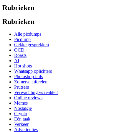
Rubrieken
Rubrieken
Alle picdumps
Picdump
Gekke gesprekken
OCD
Roasts
AI
Hot shots
Whatsapp oplichters
Photoshop fails
Zomerse taferelen
Prutsers
Verwachting vs realiteit
Online reviews
Memes
Nostalgie
Crypto
Eén taak
Verkeer
Advertenties