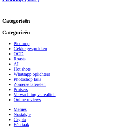
Categorieën
Categorieën
Picdump
Gekke gesprekken
OCD
Roasts
AI
Hot shots
Whatsapp oplichters
Photoshop fails
Zomerse taferelen
Prutsers
Verwachting vs realiteit
Online reviews
Memes
Nostalgie
Crypto
Eén taak