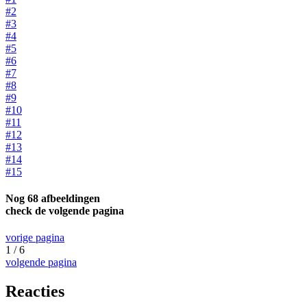
#2
#3
#4
#5
#6
#7
#8
#9
#10
#11
#12
#13
#14
#15
Nog 68 afbeeldingen
check de volgende pagina
vorige pagina
1 / 6
volgende pagina
Reacties