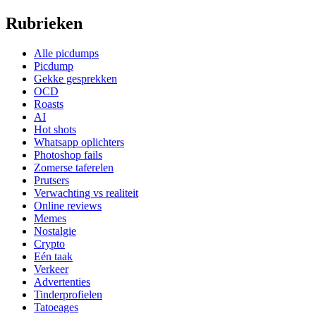
Rubrieken
Alle picdumps
Picdump
Gekke gesprekken
OCD
Roasts
AI
Hot shots
Whatsapp oplichters
Photoshop fails
Zomerse taferelen
Prutsers
Verwachting vs realiteit
Online reviews
Memes
Nostalgie
Crypto
Eén taak
Verkeer
Advertenties
Tinderprofielen
Tatoeages