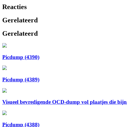
Reacties
Gerelateerd
Gerelateerd
Picdump (4390)
Picdump (4389)
Visueel bevredigende OCD-dump vol plaatjes die bijna 
Picdump (4388)