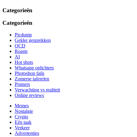
Categorieën
Categorieën
Picdump
Gekke gesprekken
OCD
Roasts
AI
Hot shots
Whatsapp oplichters
Photoshop fails
Zomerse taferelen
Prutsers
Verwachting vs realiteit
Online reviews
Memes
Nostalgie
Crypto
Eén taak
Verkeer
Advertenties