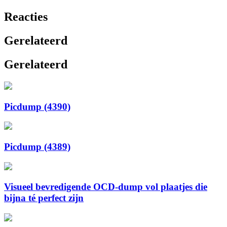
Reacties
Gerelateerd
Gerelateerd
Picdump (4390)
Picdump (4389)
Visueel bevredigende OCD-dump vol plaatjes die
bijna té perfect zijn