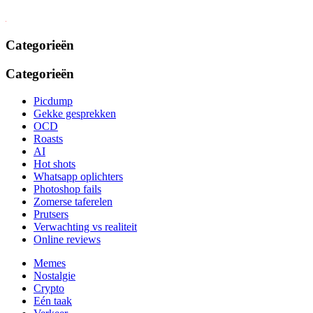
Categorieën
Categorieën
Picdump
Gekke gesprekken
OCD
Roasts
AI
Hot shots
Whatsapp oplichters
Photoshop fails
Zomerse taferelen
Prutsers
Verwachting vs realiteit
Online reviews
Memes
Nostalgie
Crypto
Eén taak