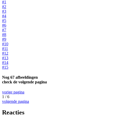
#1
#2
#3
#4
#5
#6
#7
#8
#9
#10
#11
#12
#13
#14
#15
Nog 67 afbeeldingen
check de volgende pagina
vorige pagina
1 / 6
volgende pagina
Reacties