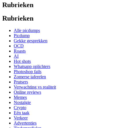
Rubrieken
Rubrieken
Alle picdumps
Picdump
Gekke gesprekken
OCD
Roasts
AI
Hot shots
Whatsapp oplichters
Photoshop fails
Zomerse taferelen
Prutsers
Verwachting vs realiteit
Online reviews
Memes
Nostalgie
Crypto
Eén taak
Verkeer
Advertenties