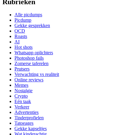
Rubrieken
Alle picdumps
Picdump
Gekke gesprekken
OCD
Roasts
AI
Hot shots
Whatsapp oplichters
Photoshop fails
Zomerse taferelen
Prutsers
Verwachting vs realiteit
Online reviews
Memes
Nostalgie
Crypto
Eén taak
Verkeer
Advertenties
Tinderprofielen
Tatoeages
Gekke kapseltjes
Wat kinderachtig