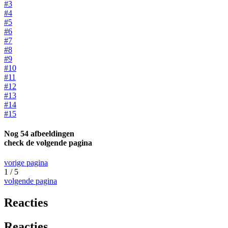
#3
#4
#5
#6
#7
#8
#9
#10
#11
#12
#13
#14
#15
Nog 54 afbeeldingen
check de volgende pagina
vorige pagina
1 / 5
volgende pagina
Reacties
Reacties