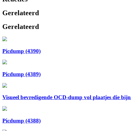
Gerelateerd
Gerelateerd
Picdump (4390)
Picdump (4389)
Visueel bevredigende OCD-dump vol plaatjes die bijna 
Picdump (4388)