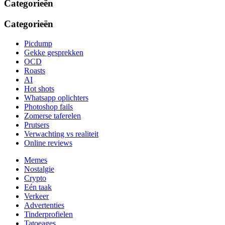
Categorieën
Categorieën
Picdump
Gekke gesprekken
OCD
Roasts
AI
Hot shots
Whatsapp oplichters
Photoshop fails
Zomerse taferelen
Prutsers
Verwachting vs realiteit
Online reviews
Memes
Nostalgie
Crypto
Eén taak
Verkeer
Advertenties
Tinderprofielen
Tatoeages