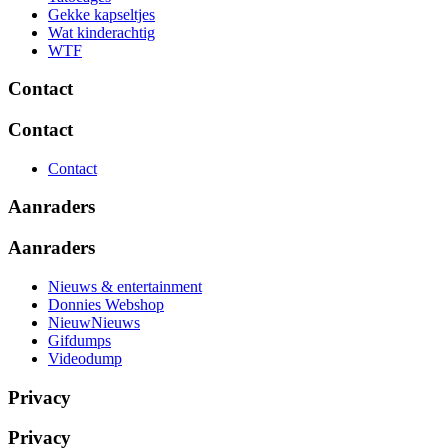
Gekke kapseltjes
Wat kinderachtig
WTF
Contact
Contact
Contact
Aanraders
Aanraders
Nieuws & entertainment
Donnies Webshop
NieuwNieuws
Gifdumps
Videodump
Privacy
Privacy