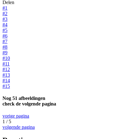
Delen
#1
#2
#3
#4
#5
#6
#7
#8
#9
#10
#11
#12
#13
#14
#15
Nog 51 afbeeldingen
check de volgende pagina
vorige pagina
1 / 5
volgende pagina