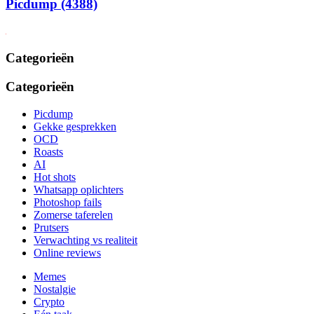
Picdump (4388)
Categorieën
Categorieën
Picdump
Gekke gesprekken
OCD
Roasts
AI
Hot shots
Whatsapp oplichters
Photoshop fails
Zomerse taferelen
Prutsers
Verwachting vs realiteit
Online reviews
Memes
Nostalgie
Crypto