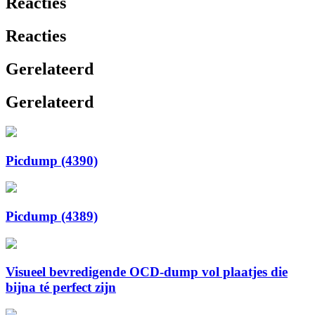
Reacties
Reacties
Gerelateerd
Gerelateerd
Picdump (4390)
Picdump (4389)
Visueel bevredigende OCD-dump vol plaatjes die
bijna té perfect zijn