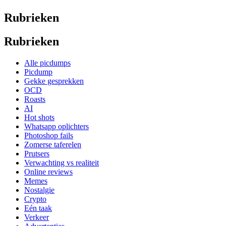
Rubrieken
Rubrieken
Alle picdumps
Picdump
Gekke gesprekken
OCD
Roasts
AI
Hot shots
Whatsapp oplichters
Photoshop fails
Zomerse taferelen
Prutsers
Verwachting vs realiteit
Online reviews
Memes
Nostalgie
Crypto
Eén taak
Verkeer