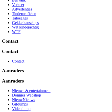
Eén taak
Verkeer
Advertenties
Tinderprofielen
Tatoeages
Gekke kapseltjes
Wat kinderachtig
WTF
Contact
Contact
Contact
Aanraders
Aanraders
Nieuws & entertainment
Donnies Webshop
NieuwNieuws
Gifdumps
Videodump