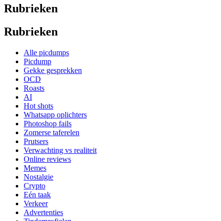
Rubrieken
Rubrieken
Alle picdumps
Picdump
Gekke gesprekken
OCD
Roasts
AI
Hot shots
Whatsapp oplichters
Photoshop fails
Zomerse taferelen
Prutsers
Verwachting vs realiteit
Online reviews
Memes
Nostalgie
Crypto
Eén taak
Verkeer
Advertenties