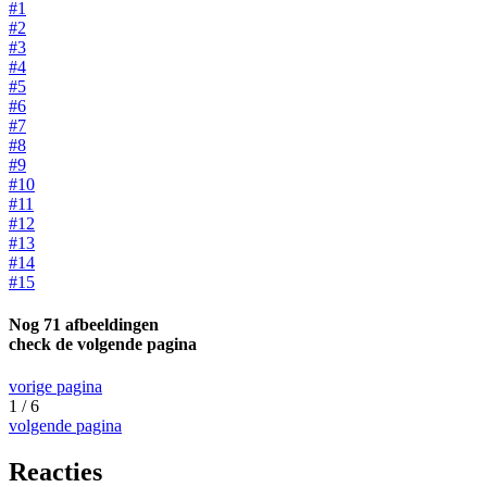
#1
#2
#3
#4
#5
#6
#7
#8
#9
#10
#11
#12
#13
#14
#15
Nog 71 afbeeldingen
check de volgende pagina
vorige pagina
1 / 6
volgende pagina
Reacties