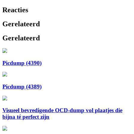
Reacties
Gerelateerd
Gerelateerd
Picdump (4390)
Picdump (4389)
Visueel bevredigende OCD-dump vol plaatjes die
bijna té perfect zijn