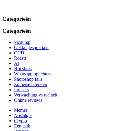
Categorieën
Categorieën
Picdump
Gekke gesprekken
OCD
Roasts
AI
Hot shots
Whatsapp oplichters
Photoshop fails
Zomerse taferelen
Prutsers
Verwachting vs realiteit
Online reviews
Memes
Nostalgie
Crypto
Eén taak