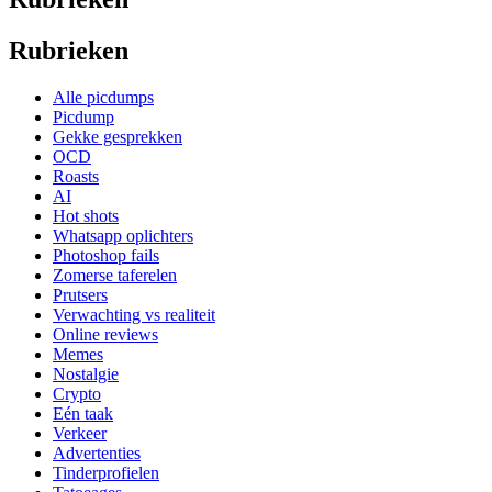
Rubrieken
Alle picdumps
Picdump
Gekke gesprekken
OCD
Roasts
AI
Hot shots
Whatsapp oplichters
Photoshop fails
Zomerse taferelen
Prutsers
Verwachting vs realiteit
Online reviews
Memes
Nostalgie
Crypto
Eén taak
Verkeer
Advertenties
Tinderprofielen