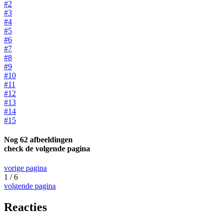
#2
#3
#4
#5
#6
#7
#8
#9
#10
#11
#12
#13
#14
#15
Nog 62 afbeeldingen
check de volgende pagina
vorige pagina
1 / 6
volgende pagina
Reacties