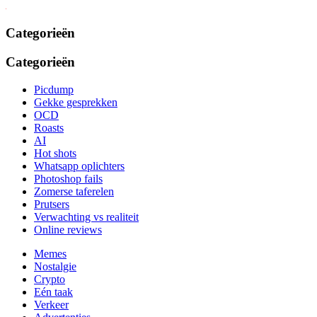
Categorieën
Categorieën
Picdump
Gekke gesprekken
OCD
Roasts
AI
Hot shots
Whatsapp oplichters
Photoshop fails
Zomerse taferelen
Prutsers
Verwachting vs realiteit
Online reviews
Memes
Nostalgie
Crypto
Eén taak
Verkeer