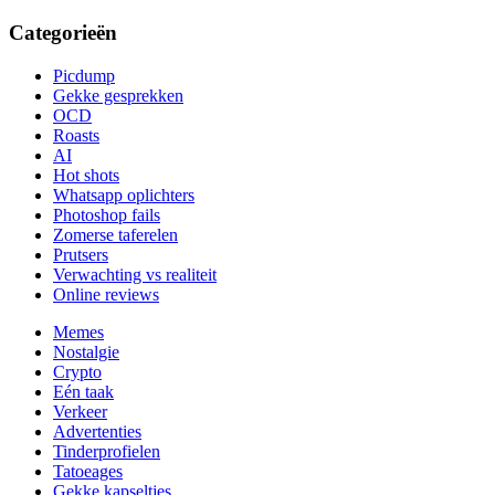
Categorieën
Picdump
Gekke gesprekken
OCD
Roasts
AI
Hot shots
Whatsapp oplichters
Photoshop fails
Zomerse taferelen
Prutsers
Verwachting vs realiteit
Online reviews
Memes
Nostalgie
Crypto
Eén taak
Verkeer
Advertenties
Tinderprofielen
Tatoeages
Gekke kapseltjes