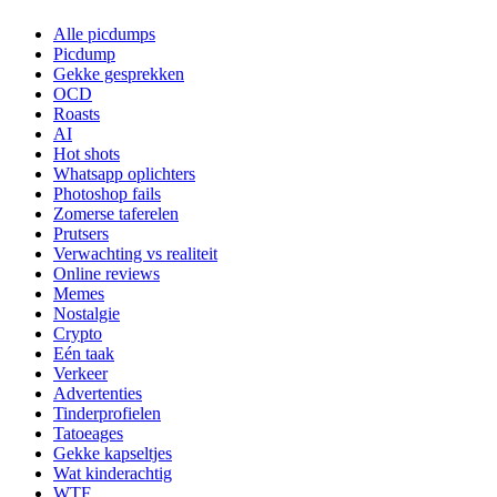
Alle picdumps
Picdump
Gekke gesprekken
OCD
Roasts
AI
Hot shots
Whatsapp oplichters
Photoshop fails
Zomerse taferelen
Prutsers
Verwachting vs realiteit
Online reviews
Memes
Nostalgie
Crypto
Eén taak
Verkeer
Advertenties
Tinderprofielen
Tatoeages
Gekke kapseltjes
Wat kinderachtig
WTF