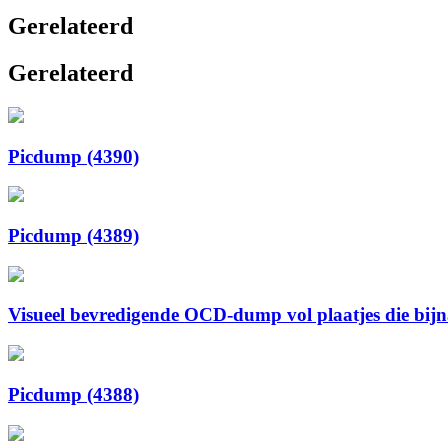
Gerelateerd
Gerelateerd
Picdump (4390)
Picdump (4389)
Visueel bevredigende OCD-dump vol plaatjes die bijna 
Picdump (4388)