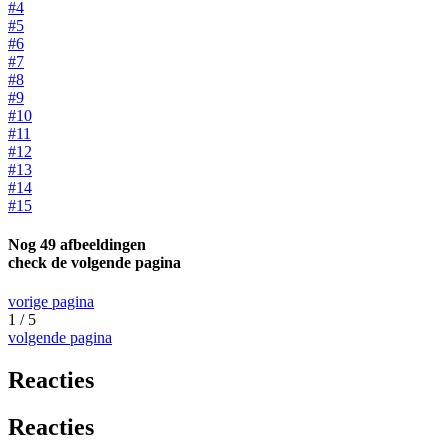
#4
#5
#6
#7
#8
#9
#10
#11
#12
#13
#14
#15
Nog 49 afbeeldingen
check de volgende pagina
vorige pagina
1 / 5
volgende pagina
Reacties
Reacties