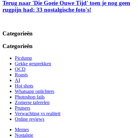
Terug naar 'Die Goeie Ouwe Tijd' toen je nog geen
rugpijn had: 33 nostalgische foto's!
Categorieën
Categorieën
Picdump
Gekke gesprekken
OCD
Roasts
AI
Hot shots
Whatsapp oplichters
Photoshop fails
Zomerse taferelen
Prutsers
Verwachting vs realiteit
Online reviews
Memes
Nostalgie