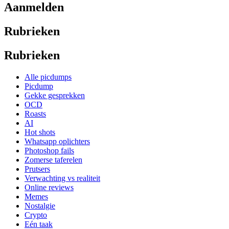
Aanmelden
Rubrieken
Rubrieken
Alle picdumps
Picdump
Gekke gesprekken
OCD
Roasts
AI
Hot shots
Whatsapp oplichters
Photoshop fails
Zomerse taferelen
Prutsers
Verwachting vs realiteit
Online reviews
Memes
Nostalgie
Crypto
Eén taak