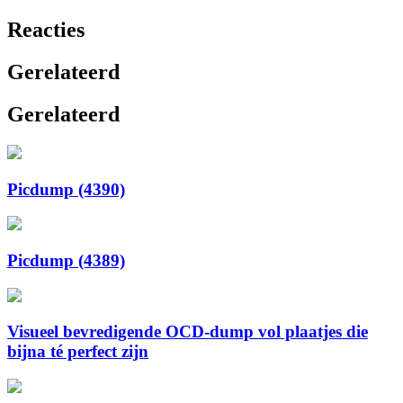
Reacties
Gerelateerd
Gerelateerd
Picdump (4390)
Picdump (4389)
Visueel bevredigende OCD-dump vol plaatjes die
bijna té perfect zijn