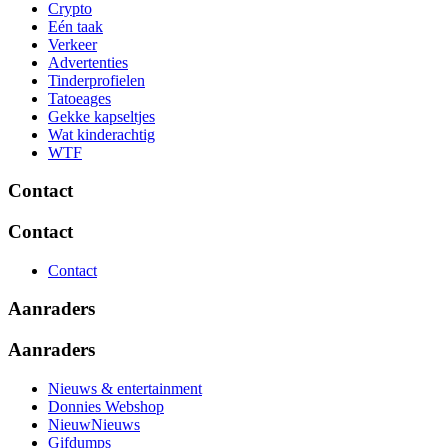
Crypto
Eén taak
Verkeer
Advertenties
Tinderprofielen
Tatoeages
Gekke kapseltjes
Wat kinderachtig
WTF
Contact
Contact
Contact
Aanraders
Aanraders
Nieuws & entertainment
Donnies Webshop
NieuwNieuws
Gifdumps