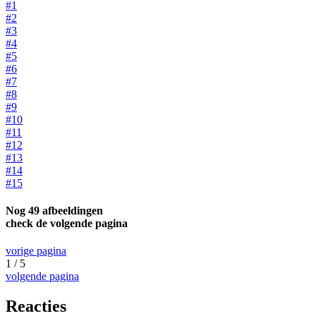
#1
#2
#3
#4
#5
#6
#7
#8
#9
#10
#11
#12
#13
#14
#15
Nog 49 afbeeldingen
check de volgende pagina
vorige pagina
1 / 5
volgende pagina
Reacties