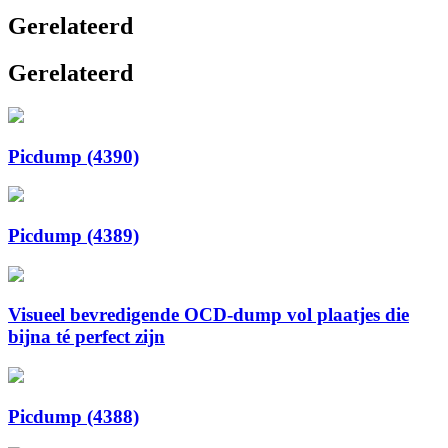
Gerelateerd
Gerelateerd
Picdump (4390)
Picdump (4389)
Visueel bevredigende OCD-dump vol plaatjes die
bijna té perfect zijn
Picdump (4388)