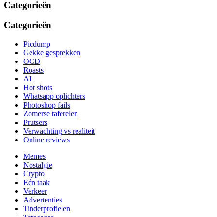
Categorieën
Categorieën
Picdump
Gekke gesprekken
OCD
Roasts
AI
Hot shots
Whatsapp oplichters
Photoshop fails
Zomerse taferelen
Prutsers
Verwachting vs realiteit
Online reviews
Memes
Nostalgie
Crypto
Eén taak
Verkeer
Advertenties
Tinderprofielen