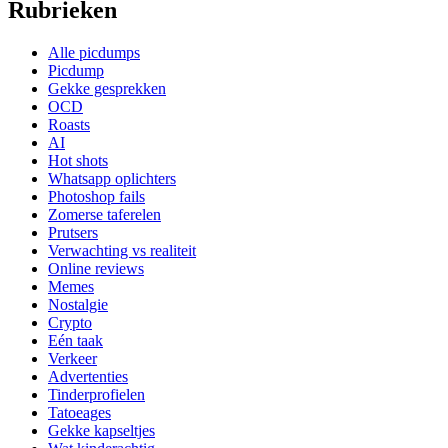
Rubrieken
Alle picdumps
Picdump
Gekke gesprekken
OCD
Roasts
AI
Hot shots
Whatsapp oplichters
Photoshop fails
Zomerse taferelen
Prutsers
Verwachting vs realiteit
Online reviews
Memes
Nostalgie
Crypto
Eén taak
Verkeer
Advertenties
Tinderprofielen
Tatoeages
Gekke kapseltjes