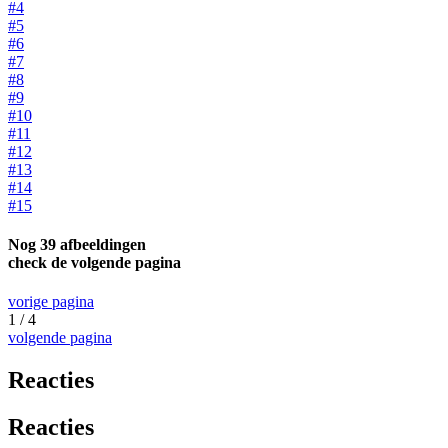
#4
#5
#6
#7
#8
#9
#10
#11
#12
#13
#14
#15
Nog 39 afbeeldingen
check de volgende pagina
vorige pagina
1 / 4
volgende pagina
Reacties
Reacties