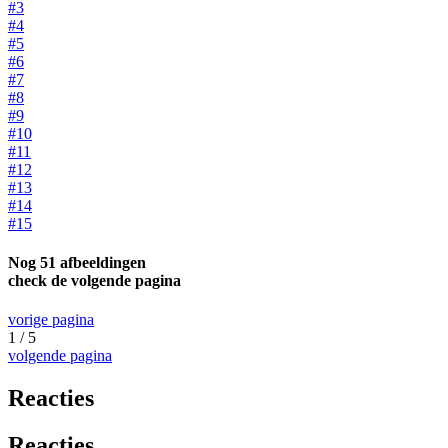
#3
#4
#5
#6
#7
#8
#9
#10
#11
#12
#13
#14
#15
Nog 51 afbeeldingen
check de volgende pagina
vorige pagina
1 / 5
volgende pagina
Reacties
Reacties