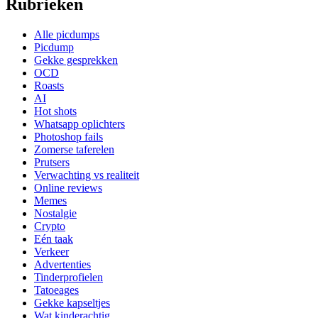
Rubrieken
Alle picdumps
Picdump
Gekke gesprekken
OCD
Roasts
AI
Hot shots
Whatsapp oplichters
Photoshop fails
Zomerse taferelen
Prutsers
Verwachting vs realiteit
Online reviews
Memes
Nostalgie
Crypto
Eén taak
Verkeer
Advertenties
Tinderprofielen
Tatoeages
Gekke kapseltjes
Wat kinderachtig