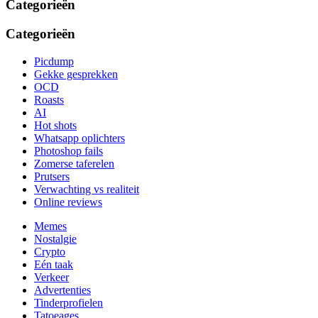
Categorieën
Categorieën
Picdump
Gekke gesprekken
OCD
Roasts
AI
Hot shots
Whatsapp oplichters
Photoshop fails
Zomerse taferelen
Prutsers
Verwachting vs realiteit
Online reviews
Memes
Nostalgie
Crypto
Eén taak
Verkeer
Advertenties
Tinderprofielen
Tatoeages