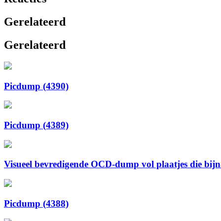
Gerelateerd
Gerelateerd
Picdump (4390)
Picdump (4389)
Visueel bevredigende OCD-dump vol plaatjes die bijna 
Picdump (4388)