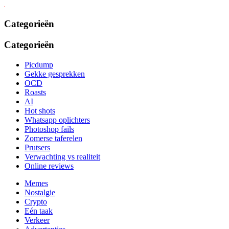
Categorieën
Categorieën
Picdump
Gekke gesprekken
OCD
Roasts
AI
Hot shots
Whatsapp oplichters
Photoshop fails
Zomerse taferelen
Prutsers
Verwachting vs realiteit
Online reviews
Memes
Nostalgie
Crypto
Eén taak
Verkeer