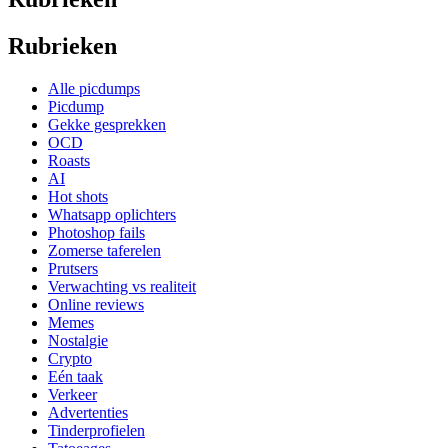
Rubrieken
Alle picdumps
Picdump
Gekke gesprekken
OCD
Roasts
AI
Hot shots
Whatsapp oplichters
Photoshop fails
Zomerse taferelen
Prutsers
Verwachting vs realiteit
Online reviews
Memes
Nostalgie
Crypto
Eén taak
Verkeer
Advertenties
Tinderprofielen