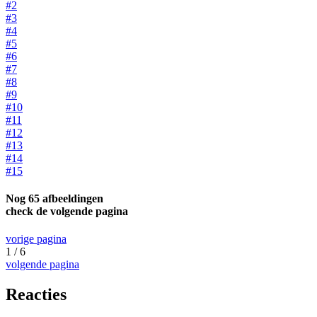
#2
#3
#4
#5
#6
#7
#8
#9
#10
#11
#12
#13
#14
#15
Nog 65 afbeeldingen
check de volgende pagina
vorige pagina
1 / 6
volgende pagina
Reacties