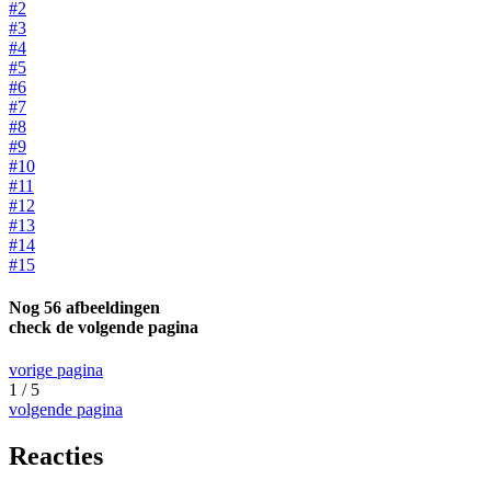
#2
#3
#4
#5
#6
#7
#8
#9
#10
#11
#12
#13
#14
#15
Nog 56 afbeeldingen
check de volgende pagina
vorige pagina
1 / 5
volgende pagina
Reacties