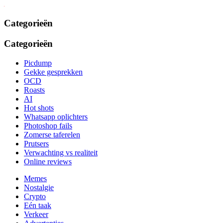
Categorieën
Categorieën
Picdump
Gekke gesprekken
OCD
Roasts
AI
Hot shots
Whatsapp oplichters
Photoshop fails
Zomerse taferelen
Prutsers
Verwachting vs realiteit
Online reviews
Memes
Nostalgie
Crypto
Eén taak
Verkeer