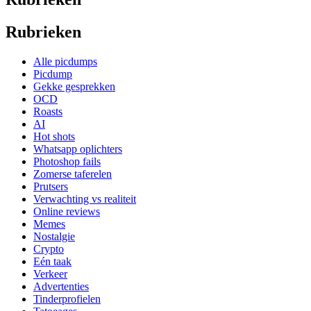
Rubrieken
Alle picdumps
Picdump
Gekke gesprekken
OCD
Roasts
AI
Hot shots
Whatsapp oplichters
Photoshop fails
Zomerse taferelen
Prutsers
Verwachting vs realiteit
Online reviews
Memes
Nostalgie
Crypto
Eén taak
Verkeer
Advertenties
Tinderprofielen