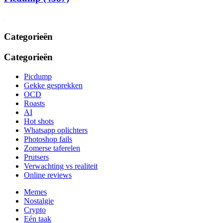
Categorieën
Categorieën
Picdump
Gekke gesprekken
OCD
Roasts
AI
Hot shots
Whatsapp oplichters
Photoshop fails
Zomerse taferelen
Prutsers
Verwachting vs realiteit
Online reviews
Memes
Nostalgie
Crypto
Eén taak