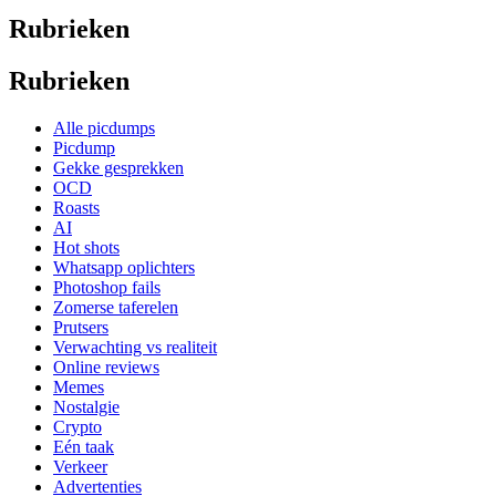
Rubrieken
Rubrieken
Alle picdumps
Picdump
Gekke gesprekken
OCD
Roasts
AI
Hot shots
Whatsapp oplichters
Photoshop fails
Zomerse taferelen
Prutsers
Verwachting vs realiteit
Online reviews
Memes
Nostalgie
Crypto
Eén taak
Verkeer
Advertenties