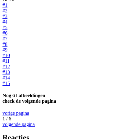
#1
#2
#3
#4
#5
#6
#7
#8
#9
#10
#11
#12
#13
#14
#15
Nog 61 afbeeldingen
check de volgende pagina
vorige pagina
1 / 6
volgende pagina
Reacties