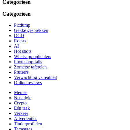
Categorieën
Categorieën
Picdump
Gekke gesprekken
OCD
Roasts
AI
Hot shots
Whatsapp oplichters
Photoshop fails
Zomerse taferelen
Prutsers
Verwachting vs realiteit
Online reviews
Memes
Nostalgie
Crypto
Eén taak
Verkeer
Advertenties
Tinderprofielen
Tatoeages