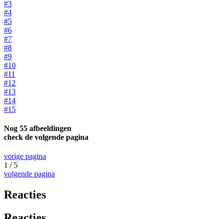
#3
#4
#5
#6
#7
#8
#9
#10
#11
#12
#13
#14
#15
Nog 55 afbeeldingen
check de volgende pagina
vorige pagina
1 / 5
volgende pagina
Reacties
Reacties