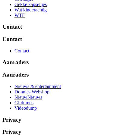
Gekke kapseltjes
Wat kinderachtig
WTF
Contact
Contact
Contact
Aanraders
Aanraders
Nieuws & entertainment
Donnies Webshop
NieuwNieuws
Gifdumps
Videodump
Privacy
Privacy