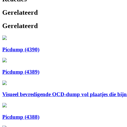
Gerelateerd
Gerelateerd
Picdump (4390)
Picdump (4389)
Visueel bevredigende OCD-dump vol plaatjes die bijna 
Picdump (4388)