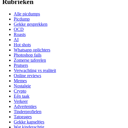
Rubrieken
Alle picdumps
Picdump
Gekke gesprekken
OCD
Roasts
AI
Hot shots
Whatsapp oplichters
Photoshop fails
Zomerse taferelen
Prutsers
Verwachting vs realiteit
Online reviews
Memes
Nostalgie
Crypto
Eén taak
Verkeer
Advertenties
Tinderprofielen
Tatoeages
Gekke kapseltjes
Wat kinderachtig