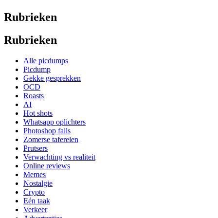
Rubrieken
Rubrieken
Alle picdumps
Picdump
Gekke gesprekken
OCD
Roasts
AI
Hot shots
Whatsapp oplichters
Photoshop fails
Zomerse taferelen
Prutsers
Verwachting vs realiteit
Online reviews
Memes
Nostalgie
Crypto
Eén taak
Verkeer