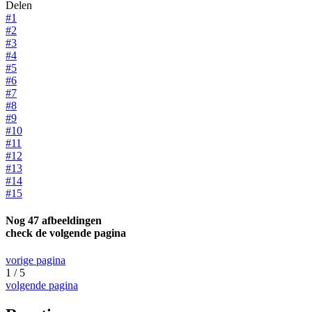
Delen
#1
#2
#3
#4
#5
#6
#7
#8
#9
#10
#11
#12
#13
#14
#15
Nog 47 afbeeldingen
check de volgende pagina
vorige pagina
1 / 5
volgende pagina