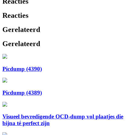
Reacties
Reacties
Gerelateerd
Gerelateerd
Picdump (4390)
Picdump (4389)
Visueel bevredigende OCD-dump vol plaatjes die
bijna té perfect zijn