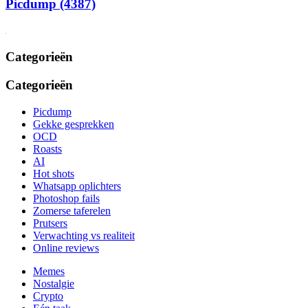
Picdump (4387)
Categorieën
Categorieën
Picdump
Gekke gesprekken
OCD
Roasts
AI
Hot shots
Whatsapp oplichters
Photoshop fails
Zomerse taferelen
Prutsers
Verwachting vs realiteit
Online reviews
Memes
Nostalgie
Crypto