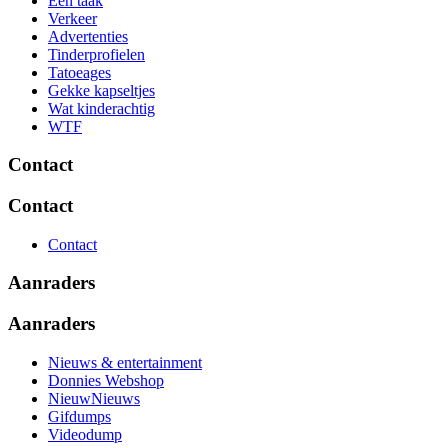
Eén taak
Verkeer
Advertenties
Tinderprofielen
Tatoeages
Gekke kapseltjes
Wat kinderachtig
WTF
Contact
Contact
Contact
Aanraders
Aanraders
Nieuws & entertainment
Donnies Webshop
NieuwNieuws
Gifdumps
Videodump