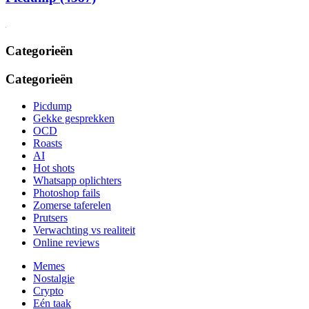
Categorieën
Categorieën
Picdump
Gekke gesprekken
OCD
Roasts
AI
Hot shots
Whatsapp oplichters
Photoshop fails
Zomerse taferelen
Prutsers
Verwachting vs realiteit
Online reviews
Memes
Nostalgie
Crypto
Eén taak