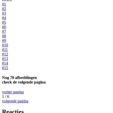
#1
#2
#3
#4
#5
#6
#7
#8
#9
#10
#11
#12
#13
#14
#15
Nog 70 afbeeldingen
check de volgende pagina
vorige pagina
1 / 6
volgende pagina
Reacties