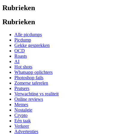
Rubrieken
Rubrieken
Alle picdumps
Picdump
Gekke gesprekken
OCD
Roasts
AI
Hot shots
Whatsapp oplichters
Photoshop fails
Zomerse taferelen
Prutsers
Verwachting vs realiteit
Online reviews
Memes
Nostalgie
Crypto
Eén taak
Verkeer
Advertenties